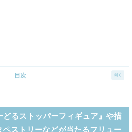
目次
ッパーフィギュア』や描き下ろしイラスト使用タペス
 -しぐれうい-」
ーどるストッパーフィギュア』や描
タペストリーなどが当たるフリュー