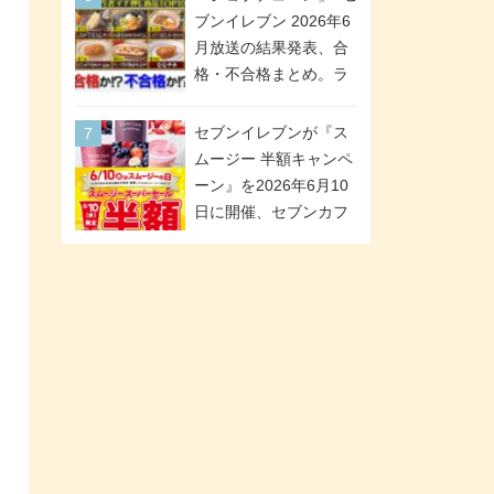
が全6種のクリアスタン
「ツインギフト」が登
ブンイレブン 2026年6
ドになって登場!
場
月放送の結果発表、合
格・不合格まとめ。ラ
ンキング1位は満場一致
合格「金のハンバー
セブンイレブンが『ス
グ」。満場一致合格数
ムージー 半額キャンペ
は6商品、合格数は2商
ーン』を2026年6月10
品。TVerでの見逃し配
日に開催、セブンカフ
信もあり
ェ スムージーがスーパ
ーセールでお得に!