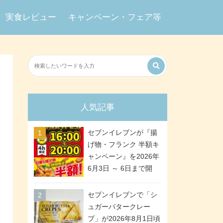
実食レビュー
キャンペーン・フェア等
人気記事
セブンイレブンが『揚
げ物・フランク 半額キ
ャンペーン』を2026年
6月3日 ～ 6日まで開
催、ななチキや揚げ鶏
などが「揚げ物スーパ
セブンイレブンで「シ
ーセール」でお得に! 各
ュガーバタークレー
日16:00 ～ 20:00の4時
プ」が2026年8月1日頃