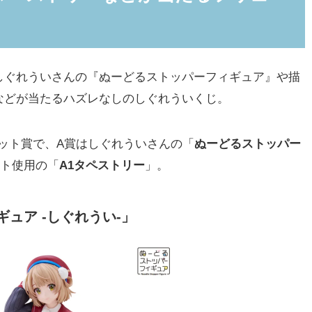
もあり
ストラップ」「缶バッジ」「クリアカード」もあり
ぐれういさんの『ぬーどるストッパーフィギュア』や描
などが当たるハズレなしのしぐれういくじ。
種)
ット賞で、A賞はしぐれういさんの「
ぬーどるストッパー
(全26種/ランダム3枚入り)
スト使用の「
A1タペストリー
」。
ア-しぐれうい-”が当たる「ダブルゲット賞」もあり
ュア -しぐれうい-」
インアップ一覧
ニストップほか取り扱い店舗