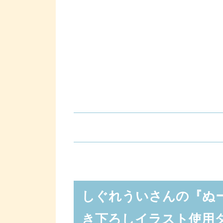
しぐれういさんの『ぬーどるスト
トリーなどが当たるフリューくじ
A賞「ぬーどるストッパーフィギュア
しぐれういさんの『ぬ
B賞「A1タペストリー」
き下ろしイラスト使用