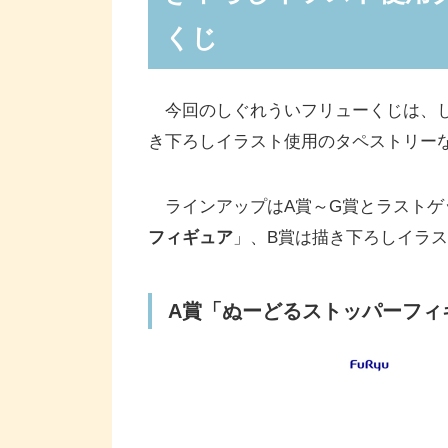
しぐれういさんの「ぬいぐるみ」
くじ
C賞「ぬいぐるみ」(全3種)
「スタンプセット」「名言ラバー
今回のしぐれういフリューくじは、し
D賞「スタンプセット」(全3種)
き下ろしイラスト使用のタペストリー
E賞「名言ラバーストラップ」(全5
F賞「缶バッジ」(全10種/ランダム)
ラインアップはA賞～G賞とラストゲ
G賞「トレーディングクリアカード」
フィギュア
」、B賞は描き下ろしイラ
ラストゲット賞は「ゴミ箱」
A賞“ぬーどるストッパーフィギュ
A賞「ぬーどるストッパーフィギ
「フリューくじ しぐれうい」ラ
ファミリーマート、ローソン、ミ