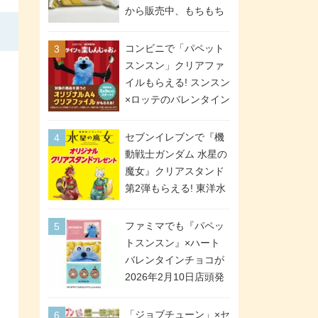
間限定で実施。ななチ
から販売中、もちもち
キが税抜き116円、ア
食感のクレープ生地＆
メリカンドッグが税抜
シュガー＆バターをレ
コンビニで「パペット
き69円!
ンジアップで手軽に楽
スンスン」クリアファ
しめる冷凍食品。2個入
イルもらえる! スンスン
り
×ロッテのバレンタイン
フェアが2026年2月3日
スタート。セブン、フ
セブンイレブンで『機
ァミマ、ローソンの3社
動戦士ガンダム 水星の
で異なるデザイン＆対
魔女』クリアスタンド
象商品
第2弾もらえる! 東洋水
産カップ麺購入キャン
ペーンが2026年5月26
ファミマでも『パペッ
日スタート。浴衣＆た
トスンスン』×ハート
ぬき・キツネ姿のスレ
バレンタインチョコが
ッタ / ミオリネ / グエ
2026年2月10日店頭発
ル / エラン(強化人士4
売、「ファイルケース
号・5号) / シャディク
チョコ」「チョコ缶」
「ジョブチューン」×セ