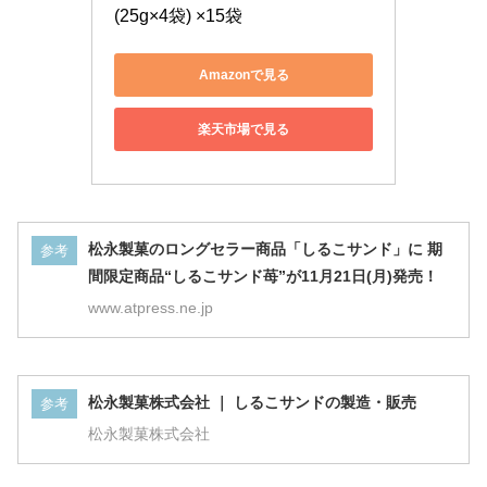
(25g×4袋) ×15袋
Amazonで見る
楽天市場で見る
松永製菓のロングセラー商品「しるこサンド」に 期
参考
間限定商品“しるこサンド苺”が11月21日(月)発売！
www.atpress.ne.jp
松永製菓株式会社 ｜ しるこサンドの製造・販売
参考
松永製菓株式会社