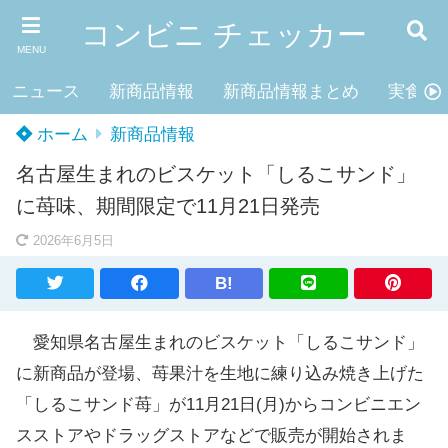
コンビニ チェッカー
MENU
ニュース
新商品情報
新商品情報まとめ
実食レ
ホーム
新商品情報
名古屋生まれのビスケット「しるこサンド」
に苺味、期間限定で11月21日発売
2026年6月5日
B!
愛知県名古屋生まれのビスケット「しるこサンド」
に新商品が登場、苺果汁を生地に練り込み焼き上げた
「しるこサンド苺」が11月21日(月)からコンビニエン
スストアやドラッグストアなどで販売が開始されま