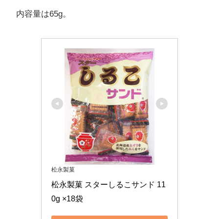
内容量は65g。
松永製菓
松永製菓 スターしるこサンド 11
0g ×18袋