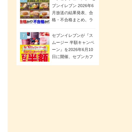
が全6種のクリアスタン
「ツインギフト」が登
ブンイレブン 2026年6
ドになって登場!
場
月放送の結果発表、合
格・不合格まとめ。ラ
ンキング1位は満場一致
合格「金のハンバー
セブンイレブンが『ス
グ」。満場一致合格数
ムージー 半額キャンペ
は6商品、合格数は2商
ーン』を2026年6月10
品。TVerでの見逃し配
日に開催、セブンカフ
信もあり
ェ スムージーがスーパ
ーセールでお得に!