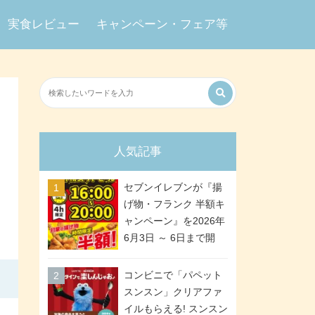
実食レビュー
キャンペーン・フェア等
人気記事
セブンイレブンが『揚
げ物・フランク 半額キ
ャンペーン』を2026年
6月3日 ～ 6日まで開
催、ななチキや揚げ鶏
などが「揚げ物スーパ
コンビニで「パペット
ーセール」でお得に! 各
スンスン」クリアファ
日16:00 ～ 20:00の4時
イルもらえる! スンスン