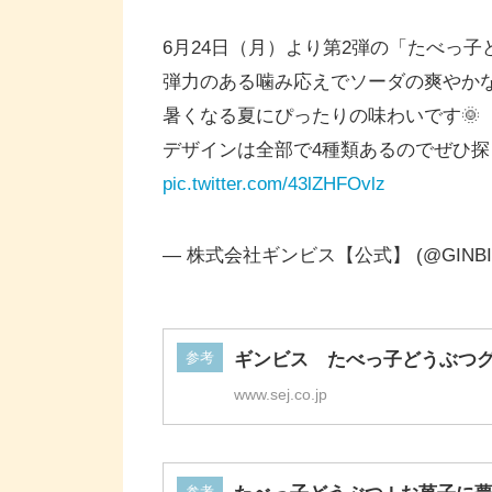
6月24日（月）より第2弾の「たべっ
弾力のある噛み応えでソーダの爽やかな
暑くなる夏にぴったりの味わいです🌞
デザインは全部で4種類あるのでぜひ探
pic.twitter.com/43lZHFOvlz
— 株式会社ギンビス【公式】 (@GINBI
参考
ギンビス たべっ子どうぶつグミ
www.sej.co.jp
参考
たべっ子どうぶつ | お菓子に