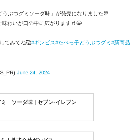
子どうぶつグミソーダ味」が発売になりました🎊
味わいが口の中に広がります🥤😆
してみてね🥰
#ギンビス
#たべっ子どうぶつグミ
#新商品
S_PR)
June 24, 2024
 ソーダ味 | セブン-イレブン
夢を！株式会社ギンビス