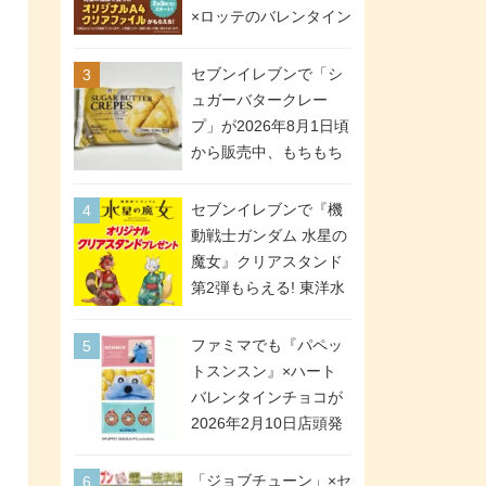
間限定で実施。ななチ
×ロッテのバレンタイン
キが税抜き116円、ア
フェアが2026年2月3日
メリカンドッグが税抜
スタート。セブン、フ
セブンイレブンで「シ
き69円!
ァミマ、ローソンの3社
ュガーバタークレー
で異なるデザイン＆対
プ」が2026年8月1日頃
象商品
から販売中、もちもち
食感のクレープ生地＆
シュガー＆バターをレ
セブンイレブンで『機
ンジアップで手軽に楽
動戦士ガンダム 水星の
しめる冷凍食品。2個入
魔女』クリアスタンド
り
第2弾もらえる! 東洋水
産カップ麺購入キャン
ペーンが2026年5月26
ファミマでも『パペッ
日スタート。浴衣＆た
トスンスン』×ハート
ぬき・キツネ姿のスレ
バレンタインチョコが
ッタ / ミオリネ / グエ
2026年2月10日店頭発
ル / エラン(強化人士4
売、「ファイルケース
号・5号) / シャディク
チョコ」「チョコ缶」
「ジョブチューン」×セ