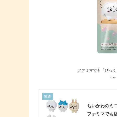
ファミマでも「びっく
ト～
関連
ちいかわのミ
ファミマでも