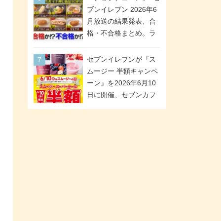
が全6種のクリアスタン
「ツインギフト」が登
ブンイレブン 2026年6
ドになって登場!
場
月放送の結果発表、合
格・不合格まとめ。ラ
ンキング1位は満場一致
合格「金のハンバー
セブンイレブンが『ス
グ」。満場一致合格数
ムージー 半額キャンペ
は6商品、合格数は2商
ーン』を2026年6月10
品。TVerでの見逃し配
日に開催、セブンカフ
信もあり
ェ スムージーがスーパ
ーセールでお得に!