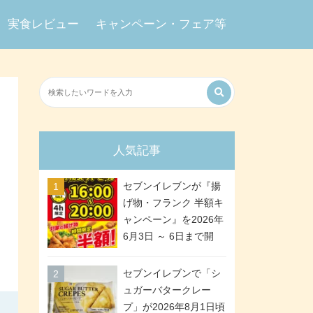
実食レビュー
キャンペーン・フェア等
人気記事
セブンイレブンが『揚
げ物・フランク 半額キ
ャンペーン』を2026年
6月3日 ～ 6日まで開
催、ななチキや揚げ鶏
などが「揚げ物スーパ
セブンイレブンで「シ
ーセール」でお得に! 各
ュガーバタークレー
日16:00 ～ 20:00の4時
プ」が2026年8月1日頃