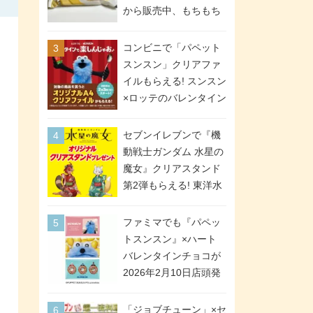
間限定で実施。ななチ
から販売中、もちもち
キが税抜き116円、ア
食感のクレープ生地＆
メリカンドッグが税抜
シュガー＆バターをレ
コンビニで「パペット
き69円!
ンジアップで手軽に楽
スンスン」クリアファ
しめる冷凍食品。2個入
イルもらえる! スンスン
り
×ロッテのバレンタイン
フェアが2026年2月3日
スタート。セブン、フ
セブンイレブンで『機
ァミマ、ローソンの3社
動戦士ガンダム 水星の
で異なるデザイン＆対
魔女』クリアスタンド
象商品
第2弾もらえる! 東洋水
産カップ麺購入キャン
ペーンが2026年5月26
ファミマでも『パペッ
日スタート。浴衣＆た
トスンスン』×ハート
ぬき・キツネ姿のスレ
バレンタインチョコが
ッタ / ミオリネ / グエ
2026年2月10日店頭発
ル / エラン(強化人士4
売、「ファイルケース
号・5号) / シャディク
チョコ」「チョコ缶」
「ジョブチューン」×セ