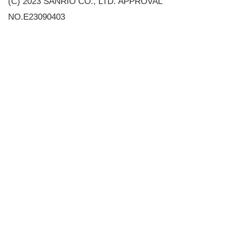
(C) 2023 SANRIO CO., LTD. APPROVAL
NO.E23090403