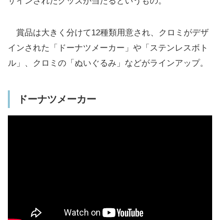
ザインされたグッズが当たるというもの。
ッカーセット」
ラストスペシャル賞は「フェイス形クッショ
賞品は大きく分けて12種類用意され、クロミがデザ
ン」
インされた「ドーナツメーカー」や「ステンレスボト
「クロミ当りくじ」(2023年9月30日発売)賞品
ル」、クロミの「ぬいぐるみ」などがラインアップ。
ラインアップ
ドーナツメーカー