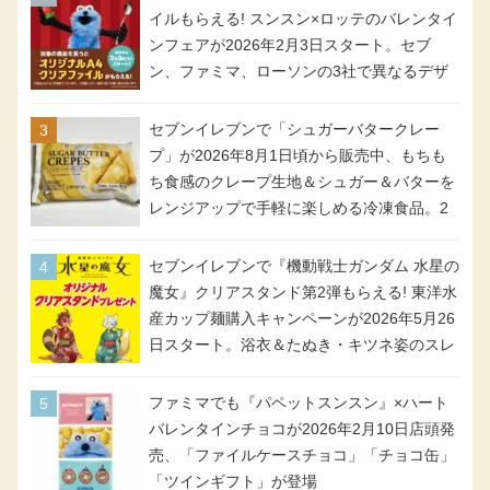
イルもらえる! スンスン×ロッテのバレンタイ
ンフェアが2026年2月3日スタート。セブ
ン、ファミマ、ローソンの3社で異なるデザ
イン＆対象商品
セブンイレブンで「シュガーバタークレー
プ」が2026年8月1日頃から販売中、もちも
ち食感のクレープ生地＆シュガー＆バターを
レンジアップで手軽に楽しめる冷凍食品。2
個入り
セブンイレブンで『機動戦士ガンダム 水星の
魔女』クリアスタンド第2弾もらえる! 東洋水
産カップ麺購入キャンペーンが2026年5月26
日スタート。浴衣＆たぬき・キツネ姿のスレ
ッタ / ミオリネ / グエル / エラン(強化人士4
号・5号) / シャディクが全6種のクリアスタ
ファミマでも『パペットスンスン』×ハート
ンドになって登場!
バレンタインチョコが2026年2月10日店頭発
売、「ファイルケースチョコ」「チョコ缶」
「ツインギフト」が登場