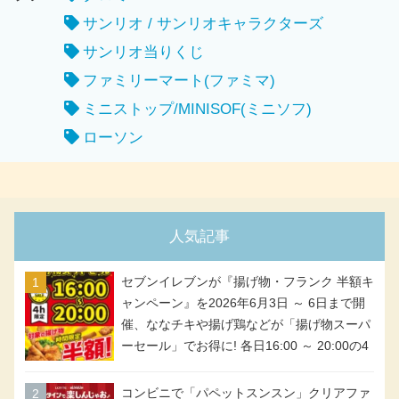
サンリオ / サンリオキャラクターズ
サンリオ当りくじ
ファミリーマート(ファミマ)
ミニストップ/MINISOF(ミニソフ)
ローソン
人気記事
セブンイレブンが『揚げ物・フランク 半額キ
ャンペーン』を2026年6月3日 ～ 6日まで開
催、ななチキや揚げ鶏などが「揚げ物スーパ
ーセール」でお得に! 各日16:00 ～ 20:00の4
時間限定で実施。ななチキが税抜き116円、
アメリカンドッグが税抜き69円!
コンビニで「パペットスンスン」クリアファ