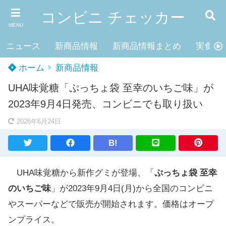
コンビニ チェッカー
MENU
ニュース
新商品情報
新商品情報まとめ
実食レ
ホーム
新商品情報
UHA味覚糖「ぷっちょ袋 至幸のいちご味」が
2023年9月4日発売、コンビニでも取り扱い
2026年6月24日
B!
UHA味覚糖から新作グミが登場、「
ぷっちょ袋 至幸
のいちご味
」が2023年9月4日(月)から全国のコンビニ
やスーパーなどで販売が開始されます。価格はオープ
ンプライス。