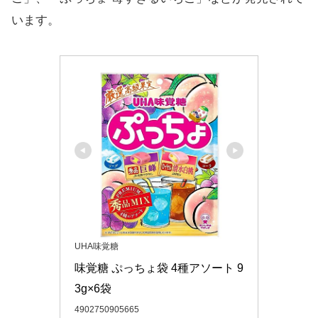
います。
UHA味覚糖
味覚糖 ぷっちょ袋 4種アソート 9
3g×6袋
4902750905665