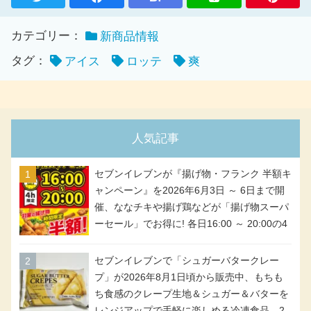
カテゴリー：
新商品情報
タグ：
アイス
ロッテ
爽
人気記事
セブンイレブンが『揚げ物・フランク 半額キ
ャンペーン』を2026年6月3日 ～ 6日まで開
催、ななチキや揚げ鶏などが「揚げ物スーパ
ーセール」でお得に! 各日16:00 ～ 20:00の4
時間限定で実施。ななチキが税抜き116円、
アメリカンドッグが税抜き69円!
セブンイレブンで「シュガーバタークレー
プ」が2026年8月1日頃から販売中、もちも
ち食感のクレープ生地＆シュガー＆バターを
レンジアップで手軽に楽しめる冷凍食品。2