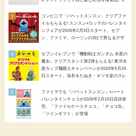
個入り
コンビニで「パペットスンスン」クリアファ
イルもらえる! スンスン×ロッテのバレンタイ
ンフェアが2026年2月3日スタート。セブ
ン、ファミマ、ローソンの3社で異なるデザ
イン＆対象商品
セブンイレブンで『機動戦士ガンダム 水星の
魔女』クリアスタンド第2弾もらえる! 東洋水
産カップ麺購入キャンペーンが2026年5月26
日スタート。浴衣＆たぬき・キツネ姿のスレ
ッタ / ミオリネ / グエル / エラン(強化人士4
号・5号) / シャディクが全6種のクリアスタ
ファミマでも『パペットスンスン』×ハート
ンドになって登場!
バレンタインチョコが2026年2月10日店頭発
売、「ファイルケースチョコ」「チョコ缶」
「ツインギフト」が登場