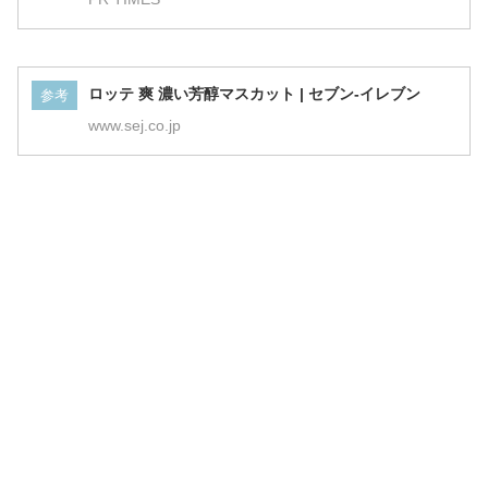
ロッテ 爽 濃い芳醇マスカット | セブン-イレブン
参考
www.sej.co.jp