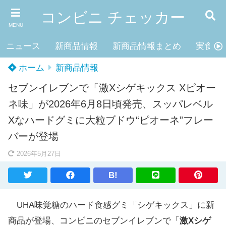
コンビニ チェッカー
MENU
ニュース
新商品情報
新商品情報まとめ
実食レ
ホーム
新商品情報
セブンイレブンで「激Xシゲキックス Xピオー
ネ味」が2026年6月8日頃発売、スッパレベル
Xなハードグミに大粒ブドウ“ピオーネ”フレー
バーが登場
2026年5月27日
B!
UHA味覚糖のハード食感グミ「シゲキックス」に新
商品が登場、コンビニのセブンイレブンで「
激Xシゲ