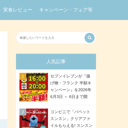
実食レビュー
キャンペーン・フェア等
人気記事
セブンイレブンが『揚
げ物・フランク 半額キ
ャンペーン』を2026年
6月3日 ～ 6日まで開
催、ななチキや揚げ鶏
などが「揚げ物スーパ
コンビニで「パペット
ーセール」でお得に! 各
スンスン」クリアファ
日16:00 ～ 20:00の4時
イルもらえる! スンスン