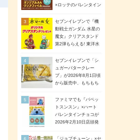
間限定で実施。ななチ
×ロッテのバレンタイン
キが税抜き116円、ア
フェアが2026年2月3日
メリカンドッグが税抜
スタート。セブン、フ
セブンイレブンで『機
き69円!
ァミマ、ローソンの3社
動戦士ガンダム 水星の
で異なるデザイン＆対
魔女』クリアスタンド
象商品
第2弾もらえる! 東洋水
産カップ麺購入キャン
ペーンが2026年5月26
セブンイレブンで「シ
日スタート。浴衣＆た
ュガーバタークレー
ぬき・キツネ姿のスレ
プ」が2026年8月1日頃
ッタ / ミオリネ / グエ
から販売中、もちもち
ル / エラン(強化人士4
食感のクレープ生地＆
号・5号) / シャディク
シュガー＆バターをレ
ファミマでも『パペッ
が全6種のクリアスタン
ンジアップで手軽に楽
トスンスン』×ハート
ドになって登場!
しめる冷凍食品。2個入
バレンタインチョコが
り
2026年2月10日店頭発
売、「ファイルケース
チョコ」「チョコ缶」
「ジョブチューン」×セ