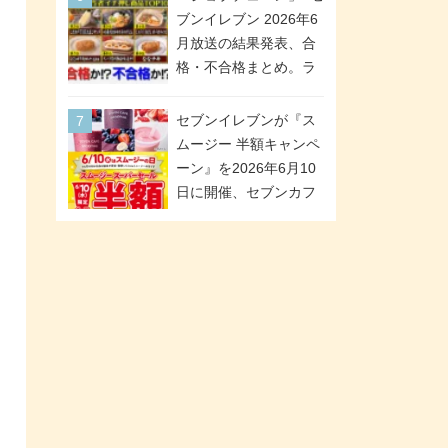
「ツインギフト」が登
ブンイレブン 2026年6
場
月放送の結果発表、合
格・不合格まとめ。ラ
ンキング1位は満場一致
合格「金のハンバー
セブンイレブンが『ス
グ」。満場一致合格数
ムージー 半額キャンペ
は6商品、合格数は2商
ーン』を2026年6月10
品。TVerでの見逃し配
日に開催、セブンカフ
信もあり
ェ スムージーがスーパ
ーセールでお得に!