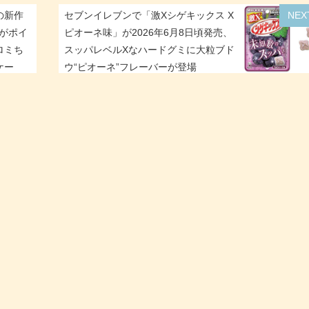
の新作
セブンイレブンで「激Xシゲキックス X
NEX
柄がポイ
ピオーネ味」が2026年6月8日頃発売、
ロミち
スッパレベルXなハードグミに大粒ブド
ケー
ウ“ピオーネ”フレーバーが登場