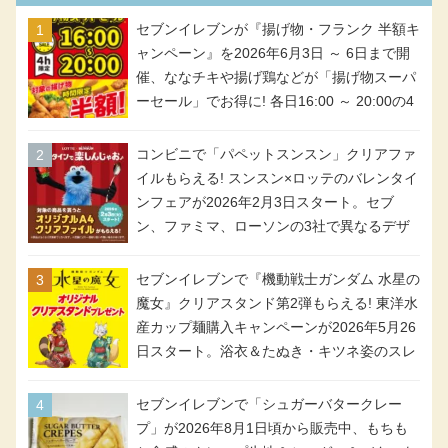
セブンイレブンが『揚げ物・フランク 半額キ
ャンペーン』を2026年6月3日 ～ 6日まで開
催、ななチキや揚げ鶏などが「揚げ物スーパ
ーセール」でお得に! 各日16:00 ～ 20:00の4
時間限定で実施。ななチキが税抜き116円、
アメリカンドッグが税抜き69円!
コンビニで「パペットスンスン」クリアファ
イルもらえる! スンスン×ロッテのバレンタイ
ンフェアが2026年2月3日スタート。セブ
ン、ファミマ、ローソンの3社で異なるデザ
イン＆対象商品
セブンイレブンで『機動戦士ガンダム 水星の
魔女』クリアスタンド第2弾もらえる! 東洋水
産カップ麺購入キャンペーンが2026年5月26
日スタート。浴衣＆たぬき・キツネ姿のスレ
ッタ / ミオリネ / グエル / エラン(強化人士4
号・5号) / シャディクが全6種のクリアスタ
セブンイレブンで「シュガーバタークレー
ンドになって登場!
プ」が2026年8月1日頃から販売中、もちも