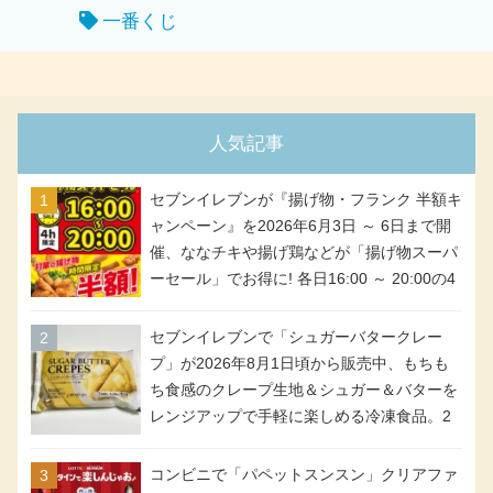
一番くじ
人気記事
セブンイレブンが『揚げ物・フランク 半額キ
ャンペーン』を2026年6月3日 ～ 6日まで開
催、ななチキや揚げ鶏などが「揚げ物スーパ
ーセール」でお得に! 各日16:00 ～ 20:00の4
時間限定で実施。ななチキが税抜き116円、
アメリカンドッグが税抜き69円!
セブンイレブンで「シュガーバタークレー
プ」が2026年8月1日頃から販売中、もちも
ち食感のクレープ生地＆シュガー＆バターを
レンジアップで手軽に楽しめる冷凍食品。2
個入り
コンビニで「パペットスンスン」クリアファ