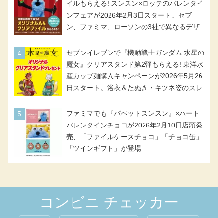
イルもらえる! スンスン×ロッテのバレンタイ
ンフェアが2026年2月3日スタート。セブ
ン、ファミマ、ローソンの3社で異なるデザ
イン＆対象商品
セブンイレブンで『機動戦士ガンダム 水星の
魔女』クリアスタンド第2弾もらえる! 東洋水
産カップ麺購入キャンペーンが2026年5月26
日スタート。浴衣＆たぬき・キツネ姿のスレ
ッタ / ミオリネ / グエル / エラン(強化人士4
号・5号) / シャディクが全6種のクリアスタ
ファミマでも『パペットスンスン』×ハート
ンドになって登場!
バレンタインチョコが2026年2月10日店頭発
売、「ファイルケースチョコ」「チョコ缶」
「ツインギフト」が登場
コンビニ チェッカー