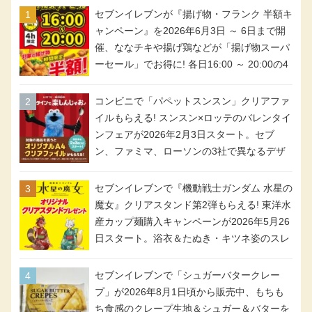
セブンイレブンが『揚げ物・フランク 半額キ
ャンペーン』を2026年6月3日 ～ 6日まで開
催、ななチキや揚げ鶏などが「揚げ物スーパ
ーセール」でお得に! 各日16:00 ～ 20:00の4
時間限定で実施。ななチキが税抜き116円、
アメリカンドッグが税抜き69円!
コンビニで「パペットスンスン」クリアファ
イルもらえる! スンスン×ロッテのバレンタイ
ンフェアが2026年2月3日スタート。セブ
ン、ファミマ、ローソンの3社で異なるデザ
イン＆対象商品
セブンイレブンで『機動戦士ガンダム 水星の
魔女』クリアスタンド第2弾もらえる! 東洋水
産カップ麺購入キャンペーンが2026年5月26
日スタート。浴衣＆たぬき・キツネ姿のスレ
ッタ / ミオリネ / グエル / エラン(強化人士4
号・5号) / シャディクが全6種のクリアスタ
セブンイレブンで「シュガーバタークレー
ンドになって登場!
プ」が2026年8月1日頃から販売中、もちも
ち食感のクレープ生地＆シュガー＆バターを