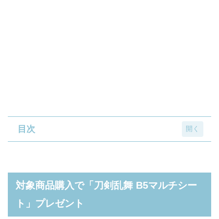
目次
対象商品購入で「刀剣乱舞 B5マルチシート」
プレゼント
対象商品購入で「刀剣乱舞 B5マルチシー
三日月宗近たちの「A5クリアファイル」をも
ト」プレゼント
らえるキャンペーンも同日より実施