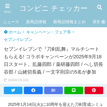
コンビニ チェッカー
MENU
ニュース
新商品情報
新商品情報まとめ
実食レ
ホーム
キャンペーン・フェア等
セブンイレブン
セブンイレブンで『刀剣乱舞』マルチシート
もらえる! コラボキャンペーンが2025年9月18
日スタート。乱藤四郎 / 薬研藤四郎 / へし切長
谷部 / 山姥切長義 / 一文字則宗の5名が参加
2026年3月16日
B!
2025年1月14日(火)に10周年を迎えた刀剣育成シミュ