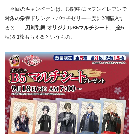
『刀剣乱舞ONLINE』のセブンネット限定グ
今回のキャンペーンは、期間中にセブンイレブンで
ッズも予約販売
対象の栄養ドリンク・パウチゼリー一度に2個購入す
ると、「
刀剣乱舞 オリジナルB5マルチシート
」(全5
種)を1枚もらえるというもの。