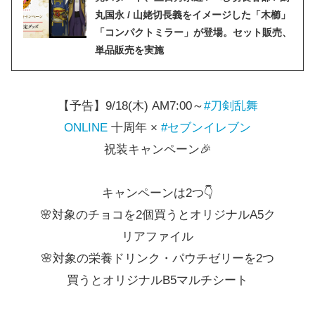
丸国永 / 山姥切長義をイメージした「木櫛」
「コンパクトミラー」が登場。セット販売、
単品販売を実施
【予告】9/18(木) AM7:00～
#刀剣乱舞
ONLINE
十周年 ×
#セブンイレブン
祝装キャンペーン🎉
キャンペーンは2つ👇
🌸対象のチョコを2個買うとオリジナルA5ク
リアファイル
🌸対象の栄養ドリンク・パウチゼリーを2つ
買うとオリジナルB5マルチシート