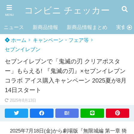
コンビニ チェッカー
MENU
ニュース
新商品情報
新商品情報まとめ
実食レ
ホーム
キャンペーン・フェア等
セブンイレブン
セブンイレブンで「鬼滅の刃 クリアポスタ
ー」もらえる! 『鬼滅の刃』×セブンイレブン
コラボ アイス購入キャンペーン 2025夏が8月
14日スタート
2025年8月13日
B!
2025年7月18日(金)から劇場版『無限城編 第一章 猗