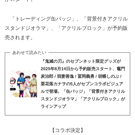
「トレーディング缶バッジ」、「背景付きアクリル
スタンドジオラマ」、「アクリルブロック」が予約販
売されます。
『鬼滅の刃』のセブンネット限定グッズが
2025年8月14日から予約販売スタート、竈門
炭治郎 / 我妻善逸 / 冨岡義勇 / 胡蝶しのぶ /
栗花落カナヲの5人がセブンコラボビジュア
ルで登場。「缶バッジ」「背景付きアクリル
スタンドジオラマ」「アクリルブロック」が
対象のアイス一覧
ラインアップ
メーカ
価格(税
【コラボ決定】
対象商品