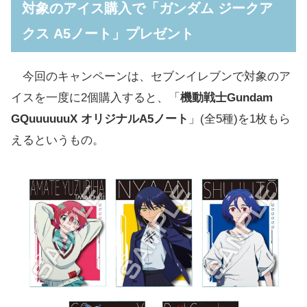
対象のアイス購入で「ガンダム ジークア
機動戦士ガンダム ジークアクス「クリアシー
クス A5ノート」プレゼント
ト」プレゼントキャンペーンも同日スタート
『機動戦士ガンダム ジークアクス』ブロマイ
今回のキャンペーンは、セブンイレブンで対象のア
ドが5月11日発売
イスを一度に2個購入すると、「
機動戦士Gundam
GQuuuuuuX オリジナルA5ノート
」(全5種)を1枚もら
えるというもの。