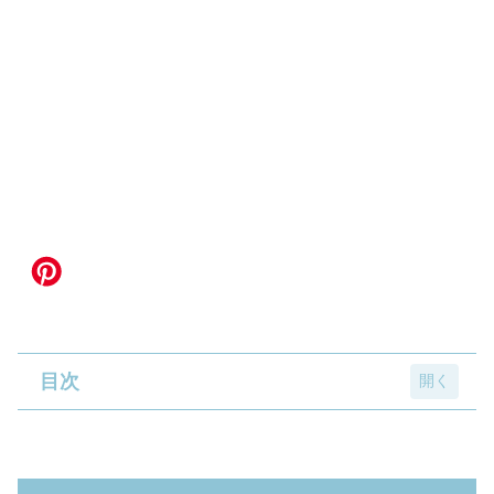
目次
対象のアイス購入で「ガンダム ジークアクス
A5ノート」プレゼント