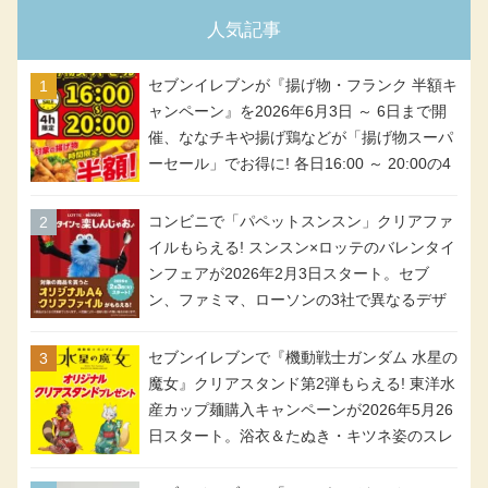
人気記事
セブンイレブンが『揚げ物・フランク 半額キ
ャンペーン』を2026年6月3日 ～ 6日まで開
催、ななチキや揚げ鶏などが「揚げ物スーパ
ーセール」でお得に! 各日16:00 ～ 20:00の4
時間限定で実施。ななチキが税抜き116円、
アメリカンドッグが税抜き69円!
コンビニで「パペットスンスン」クリアファ
イルもらえる! スンスン×ロッテのバレンタイ
ンフェアが2026年2月3日スタート。セブ
ン、ファミマ、ローソンの3社で異なるデザ
イン＆対象商品
セブンイレブンで『機動戦士ガンダム 水星の
魔女』クリアスタンド第2弾もらえる! 東洋水
産カップ麺購入キャンペーンが2026年5月26
日スタート。浴衣＆たぬき・キツネ姿のスレ
ッタ / ミオリネ / グエル / エラン(強化人士4