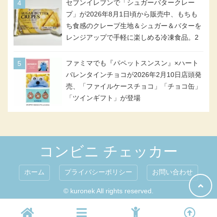
号・5号) / シャディクが全6種のクリアスタ
セブンイレブンで「シュガーバタークレー
ンドになって登場!
プ」が2026年8月1日頃から販売中、もちも
ち食感のクレープ生地＆シュガー＆バターを
レンジアップで手軽に楽しめる冷凍食品。2
個入り
ファミマでも『パペットスンスン』×ハート
バレンタインチョコが2026年2月10日店頭発
売、「ファイルケースチョコ」「チョコ缶」
「ツインギフト」が登場
コンビニ チェッカー
ホーム
プライバシーポリシー
お問い合わせ
© kuronek All rights reserved.