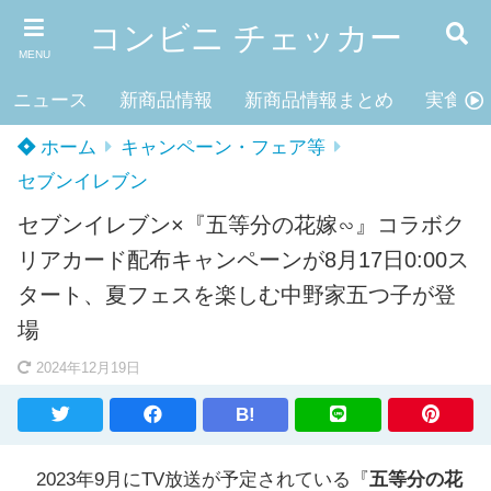
コンビニ チェッカー
MENU
ニュース
新商品情報
新商品情報まとめ
実食レ
ホーム
キャンペーン・フェア等
セブンイレブン
セブンイレブン×『五等分の花嫁∽』コラボク
リアカード配布キャンペーンが8月17日0:00ス
タート、夏フェスを楽しむ中野家五つ子が登
場
2024年12月19日
B!
2023年9月にTV放送が予定されている『
五等分の花