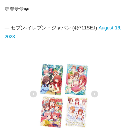
💛💜💙💚❤️
対象のお菓子一覧
— セブン‐イレブン・ジャパン (@711SEJ)
August 16,
2023
メーカ
価格(税
対象商品
ー
込)
アポロ マイスタイルパウ
明治
189円
チ
フタバ
251.64
アーモンド チョコレート
食品
円
251.64
明治
マカダミア チョコレート
円