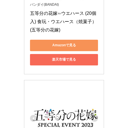
233.28
バンダイ(BANDAI)
明治
きのこの山
円
五等分の花嫁∽ウエハース (20個
入) 食玩・ウエハース（焼菓子） 
233.28
明治
たけのこの里
(五等分の花嫁)
円
Amazonで見る
オリゴスマートミルクチョ
174.96
明治
コ パウチ
円
楽天市場で見る
ピスタチオチョコレート
227.88
明治
パウチ
円
きのこの山 いちご＆ショ
233.28
明治
コラ
円
ガルボブラックポケットパ
143.64
明治
ック
円