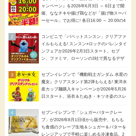
ャンペーン』を2026年6月3日 ～ 6日まで開
催、ななチキや揚げ鶏などが「揚げ物スーパ
ーセール」でお得に! 各日16:00 ～ 20:00の4
時間限定で実施。ななチキが税抜き116円、
アメリカンドッグが税抜き69円!
コンビニで「パペットスンスン」クリアファ
イルもらえる! スンスン×ロッテのバレンタイ
ンフェアが2026年2月3日スタート。セブ
ン、ファミマ、ローソンの3社で異なるデザ
イン＆対象商品
セブンイレブンで『機動戦士ガンダム 水星の
魔女』クリアスタンド第2弾もらえる! 東洋水
産カップ麺購入キャンペーンが2026年5月26
日スタート。浴衣＆たぬき・キツネ姿のスレ
ッタ / ミオリネ / グエル / エラン(強化人士4
号・5号) / シャディクが全6種のクリアスタ
セブンイレブンで「シュガーバタークレー
ンドになって登場!
プ」が2026年8月1日頃から販売中、もちも
ち食感のクレープ生地＆シュガー＆バターを
レンジアップで手軽に楽しめる冷凍食品。2