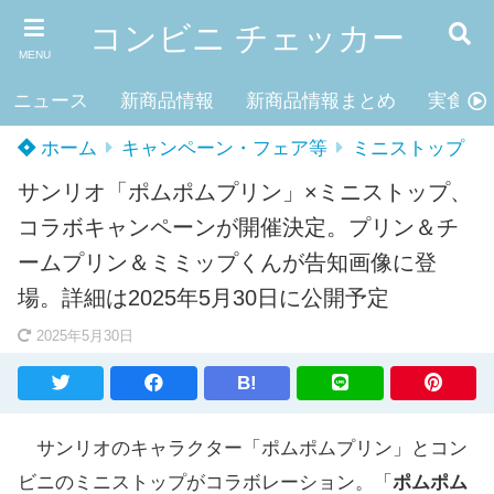
コンビニ チェッカー
MENU
ニュース
新商品情報
新商品情報まとめ
実食レ
ホーム
キャンペーン・フェア等
ミニストップ
サンリオ「ポムポムプリン」×ミニストップ、
コラボキャンペーンが開催決定。プリン＆チ
ームプリン＆ミミップくんが告知画像に登
場。詳細は2025年5月30日に公開予定
2025年5月30日
B!
サンリオのキャラクター「ポムポムプリン」とコン
ビニのミニストップがコラボレーション。「
ポムポム