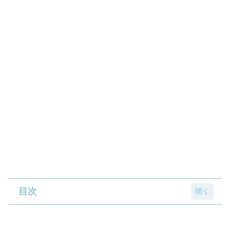
目次
“A6ポストカード付き”のタイアップお菓子が