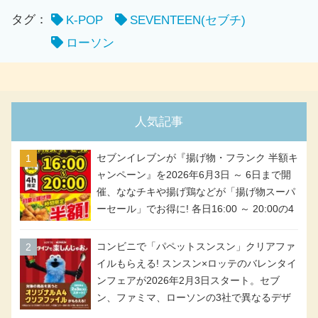
タグ：
K-POP
SEVENTEEN(セブチ)
ローソン
人気記事
セブンイレブンが『揚げ物・フランク 半額キ
ャンペーン』を2026年6月3日 ～ 6日まで開
催、ななチキや揚げ鶏などが「揚げ物スーパ
ーセール」でお得に! 各日16:00 ～ 20:00の4
時間限定で実施。ななチキが税抜き116円、
アメリカンドッグが税抜き69円!
コンビニで「パペットスンスン」クリアファ
イルもらえる! スンスン×ロッテのバレンタイ
ンフェアが2026年2月3日スタート。セブ
ン、ファミマ、ローソンの3社で異なるデザ
イン＆対象商品