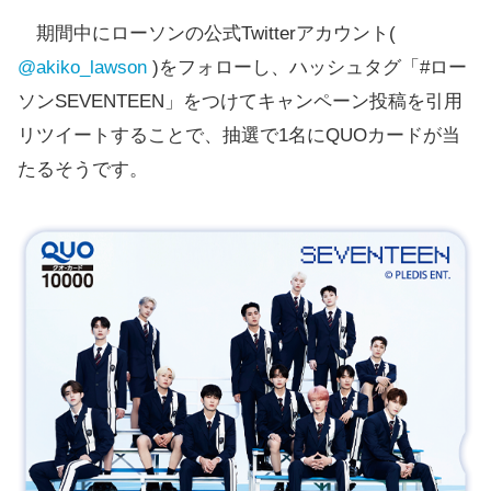
期間中にローソンの公式Twitterアカウント(
明
ハイミルクチョコレ
42g
119円
@akiko_lawson
)をフォローし、ハッシュタグ「#ロー
治
ート ＣＵＢＩＥ
ソンSEVENTEEN」をつけてキャンペーン投稿を引用
リツイートすることで、抽選で1名にQUOカードが当
明
大粒ポイフルパウチ
80g
192円
たるそうです。
治
大粒ポイフルパウ
明
チ ドリンクミック
80g
192円
治
ス
明
ラムネアップ
100g
219円
治
明
コーラアップ
100g
219円
治