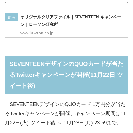
メ
ローソン
オリジナルクリアファイル｜SEVENTEEN キャンペー
参考
ー
商品名
容量
標準価格
ン｜ローソン研究所
カ
(税込)
www.lawson.co.jp
ー
明
ガルボ チョコパウ
68g
216円
治
チ
SEVENTEENデザインのQUOカードが当た
るTwitterキャンペーンが開催(11月22日 ツ
明
ガルボ つぶ練り苺
69g
216円
治
パウチ
イート後)
明
ガルボ 香りとコク
60g
216円
SEVENTEENデザインのQUOカード 1万円分が当た
治
のホワイトパウチ
るTwitterキャンペーンが開催。キャンペーン期間は11
月22日(火) ツイート後 ～ 11月28日(月) 23:59まで。
明
ミルクチョコレー
42g
119円
治
ト ＣＵＢＩＥ