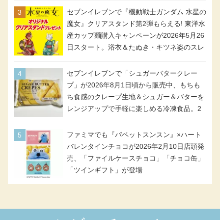
セブンイレブンで『機動戦士ガンダム 水星の
魔女』クリアスタンド第2弾もらえる! 東洋水
産カップ麺購入キャンペーンが2026年5月26
日スタート。浴衣＆たぬき・キツネ姿のスレ
ッタ / ミオリネ / グエル / エラン(強化人士4
号・5号) / シャディクが全6種のクリアスタ
セブンイレブンで「シュガーバタークレー
ンドになって登場!
プ」が2026年8月1日頃から販売中、もちも
ち食感のクレープ生地＆シュガー＆バターを
レンジアップで手軽に楽しめる冷凍食品。2
個入り
ファミマでも『パペットスンスン』×ハート
バレンタインチョコが2026年2月10日店頭発
売、「ファイルケースチョコ」「チョコ缶」
「ツインギフト」が登場