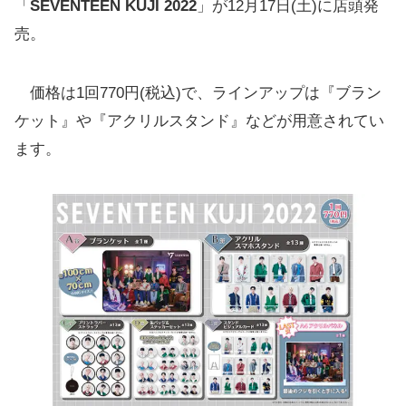
治
「
SEVENTEEN KUJI 2022
」が12月17日(土)に店頭発
売。
明
ポイフル
53g
122円
治
価格は1回770円(税込)で、ラインアップは『ブラン
明
ポイフル ドリンク
ケット』や『アクリルスタンド』などが用意されてい
53g
122円
治
ミックス
ます。
明
ヨーグレット
18粒
140円
治
明
ハイレモン
18粒
140円
治