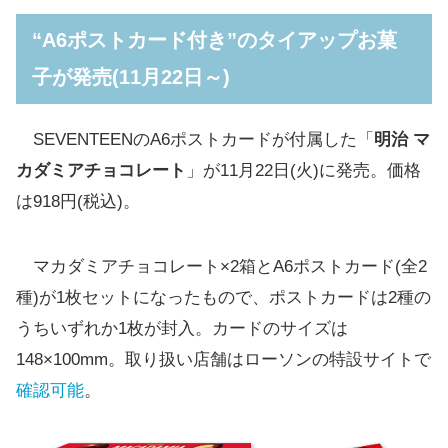
発売(11月22日～)
“A6ポストカード付き”のタイアップお菓
対象商品購入で「オリジナルクリアファイ
子が発売(11月22日～)
ル」をプレゼント(11月22日 7:00～)
SEVENTEENデザインのQUOカードが当たる
SEVENTEENのA6ポストカードが付属した「
明治 マ
Twitterキャンペーンが開催(11月22日 ツイー
カダミアチョコレート
」が11月22日(火)に発売。価格
ト後)
は918円(税込)。
『SEVENTEEN KUJI 2022』が発売(12月17
日)
マカダミアチョコレート×2箱とA6ポストカード(全2
種)が1枚セットになったもので、ポストカードは2種の
うちいずれか1枚が封入。カードのサイズは
148×100mm。取り扱い店舗はローソンの特設サイトで
確認可能
。