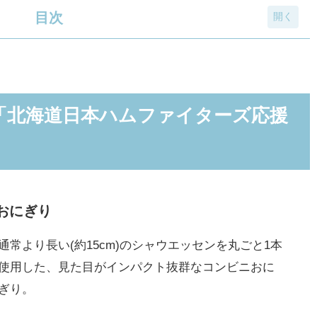
目次
本ハムファイターズ応援商品」を発売
ぎり
「北海道日本ハムファイターズ応援
チーズソース
るトマトパスタ
チケットやグッズが当たるキャンペーンも開催
おにぎり
ガールが登場するコラボ動画が公開
通常より長い(約15cm)のシャウエッセンを丸ごと1本
使用した、見た目がインパクト抜群なコンビニおに
ぎり。