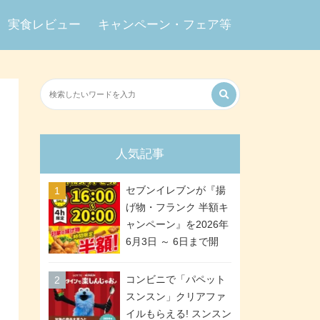
実食レビュー
キャンペーン・フェア等
人気記事
セブンイレブンが『揚
げ物・フランク 半額キ
ャンペーン』を2026年
6月3日 ～ 6日まで開
催、ななチキや揚げ鶏
などが「揚げ物スーパ
コンビニで「パペット
ーセール」でお得に! 各
スンスン」クリアファ
日16:00 ～ 20:00の4時
イルもらえる! スンスン