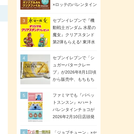
間限定で実施。ななチ
×ロッテのバレンタイン
キが税抜き116円、ア
フェアが2026年2月3日
メリカンドッグが税抜
スタート。セブン、フ
セブンイレブンで『機
き69円!
ァミマ、ローソンの3社
動戦士ガンダム 水星の
で異なるデザイン＆対
魔女』クリアスタンド
象商品
第2弾もらえる! 東洋水
産カップ麺購入キャン
ペーンが2026年5月26
セブンイレブンで「シ
日スタート。浴衣＆た
ュガーバタークレー
ぬき・キツネ姿のスレ
プ」が2026年8月1日頃
ッタ / ミオリネ / グエ
から販売中、もちもち
ル / エラン(強化人士4
食感のクレープ生地＆
号・5号) / シャディク
シュガー＆バターをレ
ファミマでも『パペッ
が全6種のクリアスタン
ンジアップで手軽に楽
トスンスン』×ハート
ドになって登場!
しめる冷凍食品。2個入
バレンタインチョコが
り
2026年2月10日店頭発
売、「ファイルケース
チョコ」「チョコ缶」
「ジョブチューン」×セ