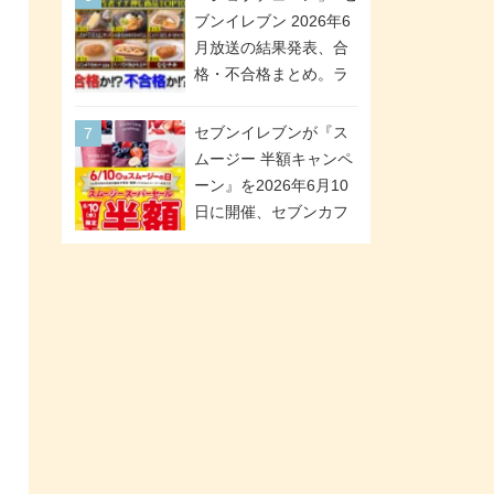
「ツインギフト」が登
ブンイレブン 2026年6
場
月放送の結果発表、合
格・不合格まとめ。ラ
ンキング1位は満場一致
合格「金のハンバー
セブンイレブンが『ス
グ」。満場一致合格数
ムージー 半額キャンペ
は6商品、合格数は2商
ーン』を2026年6月10
品。TVerでの見逃し配
日に開催、セブンカフ
信もあり
ェ スムージーがスーパ
ーセールでお得に!