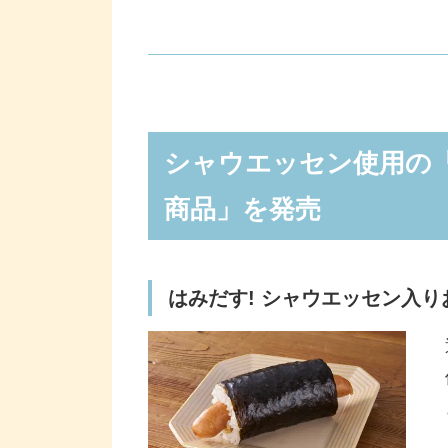
シャウエッセン使用の「北海道日
はみだす! シャウエッセン入りおに
シャウエッセン使用の
シャウエッセン入りホットドッグ
シャウエッセン入りガーリック香
商品」を発売
シャウエッセン入りもっちりパン
日本ハムファイターズのペア観戦
はみだす! シャウエッセン入り
ファイターズ選手やファイターズ