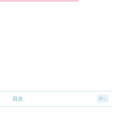
目次
ポチャッコの「推しを着られるビーズクッション」「推