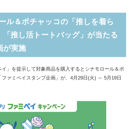
ミペイスタンプ企画が実施
品購入で「シナモロール オリジナルグッズ」プレゼント
ロール＆ポチャッコの「推しを着ら
テッカー」(全2種)
」「推し活トートバッグ」が当たる
(全2種)
画が実施
プ」(全1種)
の各アイテム使用イメージ
イ」を提示して対象商品を購入するとシナモロール＆ポ
購入で「ポチャッコ オリジナルグッズ」プレゼント
ァミペイスタンプ企画」が、4月29日(火) ～ 5月19日
ッカー」(全2種)
全2種)
」(全1種)
の各アイテム使用イメージ
旧Twitter)キャンペーンも実施