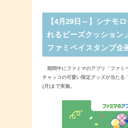
し活トートバッグ」が当たるファ
【4月29日10:00～】対象商
【4月29日～】シナモ
シナモロールグッズ「ダイカットス
れるビーズクッション
シナモロールグッズ「クリアシート」
ファミペイスタンプ企
シナモロールグッズ「マスキングテー
シナモロール＆ポチャッコグッズ
期間中にファミマのアプリ「ファミペ
【5月6日10:00～】対象商品
チャッコの可愛い限定グッズが当たる「フ
ポチャッコグッズ「ダイカットステ
(月)まで実施。
ポチャッコグッズ「クリアシート」(
ポチャッコグッズ「マスキングテープ
シナモロール＆ポチャッコグッズ
ファミペイギフトカードが当たるX(