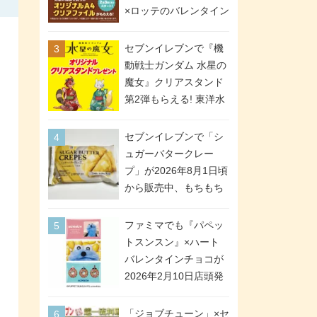
間限定で実施。ななチ
×ロッテのバレンタイン
キが税抜き116円、ア
フェアが2026年2月3日
メリカンドッグが税抜
スタート。セブン、フ
セブンイレブンで『機
き69円!
ァミマ、ローソンの3社
動戦士ガンダム 水星の
で異なるデザイン＆対
魔女』クリアスタンド
象商品
第2弾もらえる! 東洋水
産カップ麺購入キャン
ペーンが2026年5月26
セブンイレブンで「シ
日スタート。浴衣＆た
ュガーバタークレー
ぬき・キツネ姿のスレ
プ」が2026年8月1日頃
ッタ / ミオリネ / グエ
から販売中、もちもち
ル / エラン(強化人士4
食感のクレープ生地＆
号・5号) / シャディク
シュガー＆バターをレ
ファミマでも『パペッ
が全6種のクリアスタン
ンジアップで手軽に楽
トスンスン』×ハート
ドになって登場!
しめる冷凍食品。2個入
バレンタインチョコが
り
2026年2月10日店頭発
売、「ファイルケース
チョコ」「チョコ缶」
「ジョブチューン」×セ