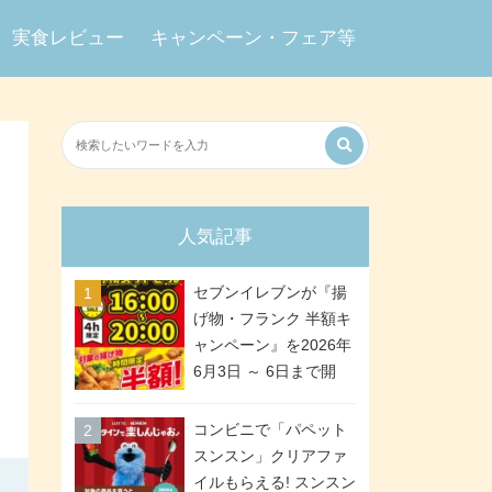
実食レビュー
キャンペーン・フェア等
人気記事
セブンイレブンが『揚
げ物・フランク 半額キ
ャンペーン』を2026年
6月3日 ～ 6日まで開
催、ななチキや揚げ鶏
などが「揚げ物スーパ
コンビニで「パペット
ーセール」でお得に! 各
スンスン」クリアファ
日16:00 ～ 20:00の4時
イルもらえる! スンスン