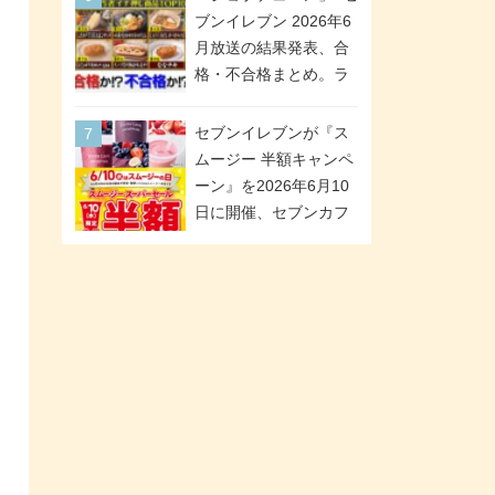
「ツインギフト」が登
ブンイレブン 2026年6
場
月放送の結果発表、合
格・不合格まとめ。ラ
ンキング1位は満場一致
合格「金のハンバー
セブンイレブンが『ス
グ」。満場一致合格数
ムージー 半額キャンペ
は6商品、合格数は2商
ーン』を2026年6月10
品。TVerでの見逃し配
日に開催、セブンカフ
信もあり
ェ スムージーがスーパ
ーセールでお得に!