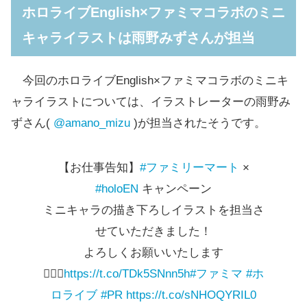
ホロライブEnglish×ファミマコラボのミニ
メーカ
価格(税
キャライラストは雨野みずさんが担当
商品名
ー
込)
今回のホロライブEnglish×ファミマコラボのミニキ
明治
メロンソーダアップ
261円
ャライラストについては、イラストレーターの雨野み
ずさん(
@amano_mizu
)が担当されたそうです。
明治
ブーストバイツ
259円
明治
コーラアップ ザハード
300円
【お仕事告知】️
#ファミリーマート
×
#holoEN
キャンペーン
明治
コーラアップ
261円
ミニキャラの描き下ろしイラストを担当さ
明治
ラムネアップ
261円
せていただきました！
よろしくお願いいたします
果汁グミ 弾力プラス い
明治
243円
🙇‍♂️✨
https://t.co/TDk5SNnn5h
#ファミマ
#ホ
ちご
ロライブ
#PR
https://t.co/sNHOQYRIL0