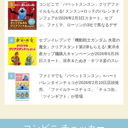
コンビニで「パペットスンスン」クリアファ
イルもらえる! スンスン×ロッテのバレンタイ
ンフェアが2026年2月3日スタート。セブ
ン、ファミマ、ローソンの3社で異なるデザ
イン＆対象商品
セブンイレブンで『機動戦士ガンダム 水星の
魔女』クリアスタンド第2弾もらえる! 東洋水
産カップ麺購入キャンペーンが2026年5月26
日スタート。浴衣＆たぬき・キツネ姿のスレ
ッタ / ミオリネ / グエル / エラン(強化人士4
号・5号) / シャディクが全6種のクリアスタ
ファミマでも『パペットスンスン』×ハート
ンドになって登場!
バレンタインチョコが2026年2月10日店頭発
売、「ファイルケースチョコ」「チョコ缶」
「ツインギフト」が登場
コンビニ チェッカー