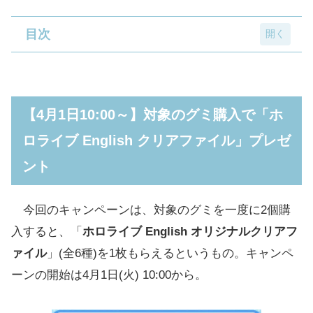
目次
【4月1日10:00～】対象のグミ購入で「ホロラ
イブ English クリアファイル」プレゼント
【4月1日10:00～】対象のグミ購入で「ホ
【4月8日10:00～】ホロEN「アクリルスタン
ロライブ English クリアファイル」プレゼ
ド」「トレーディングアクリルキーホルダ
ント
ー」が店頭発売
ホロライブEnglish×ファミマコラボのミニキ
今回のキャンペーンは、対象のグミを一度に2個購
ャライラストは雨野みずさんが担当
入すると、「
ホロライブ English オリジナル
クリアフ
ァイル
」(全6種)を1枚もらえるというもの。キャンペ
ーンの開始は4月1日(火) 10:00から。