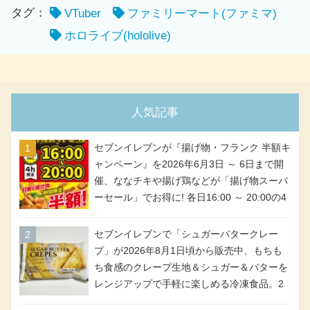
タグ：
VTuber
ファミリーマート(ファミマ)
ホロライブ(hololive)
人気記事
セブンイレブンが『揚げ物・フランク 半額キ
ャンペーン』を2026年6月3日 ～ 6日まで開
催、ななチキや揚げ鶏などが「揚げ物スーパ
ーセール」でお得に! 各日16:00 ～ 20:00の4
時間限定で実施。ななチキが税抜き116円、
アメリカンドッグが税抜き69円!
セブンイレブンで「シュガーバタークレー
プ」が2026年8月1日頃から販売中、もちも
ち食感のクレープ生地＆シュガー＆バターを
レンジアップで手軽に楽しめる冷凍食品。2
個入り