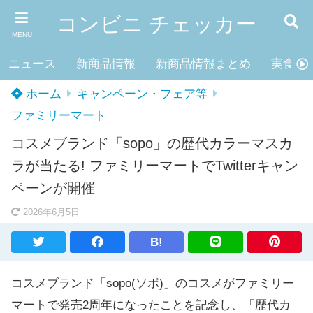
コンビニ チェッカー
MENU
ニュース
新商品情報
新商品情報まとめ
実食レ
ホーム
キャンペーン・フェア等
ファミリーマート
コスメブランド「sopo」の歴代カラーマスカ
ラが当たる! ファミリーマートでTwitterキャン
ペーンが開催
2026年6月5日
B!
コスメブランド「sopo(ソポ)」のコスメがファミリー
マートで発売2周年になったことを記念し、「歴代カ