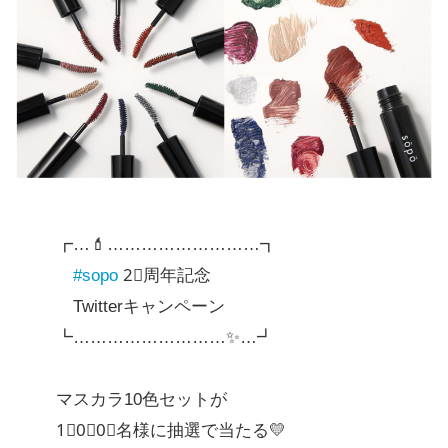
┏…💄………………………┓
#sopo
2⃣周年記念
Twitterキャンペーン
┗………………………✨…┛
マスカラ10色セットが
1⃣0⃣0⃣名様に抽選で当たる💛