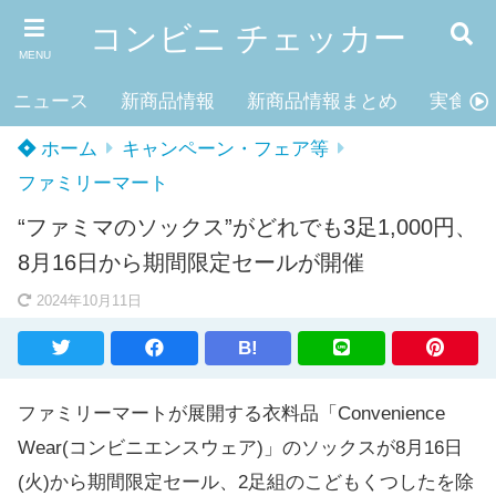
コンビニ チェッカー
MENU
ニュース
新商品情報
新商品情報まとめ
実食レ
ホーム
キャンペーン・フェア等
ファミリーマート
“ファミマのソックス”がどれでも3足1,000円、
8月16日から期間限定セールが開催
2024年10月11日
B!
ファミリーマートが展開する衣料品「Convenience
Wear(コンビニエンスウェア)」のソックスが8月16日
(火)から期間限定セール、2足組のこどもくつしたを除