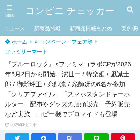
コンビニ チェッカー
MENU
ニュース
新商品情報
新商品情報まとめ
実食レ
ホーム
キャンペーン・フェア等
ファミリーマート
『ブルーロック』×ファミマコラボCPが2026
年6月2日から開始、潔世一 / 蜂楽廻 / 凪誠士
郎 / 御影玲王 / 糸師凛 / 糸師冴の6名が参加。
「クリアファイル」「スマホスタンドキーホ
ルダー」配布やグッズの店頭販売・予約販売
など実施。コピー機でブロマイドも登場
2026年6月29日
B!