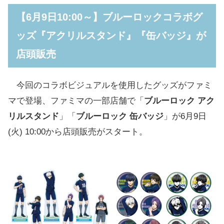
【6月9日10:00～】ブルーロックコラボグ
対象商品はコチラのPOPが目印
ッズ『アクリルスタンド』『缶バッジ』が
店頭販売
じゃがりこ細いやつサラダ
ミーノそら豆しお味
今回のコラボビジュアルを使用したグッズがファミ
マで登場、ファミマの一部店舗で「
ブルーロック アク
ドライシャウ
リルスタンド
」「
ブルーロック 缶バッジ
」が6月9日
(火) 10:00から店頭販売がスタート。
フリスク クリーンブレス ストロングミ
ント
クラシエ フリスク クリーンブレス フ
レッシュミント
MEGA男梅粒