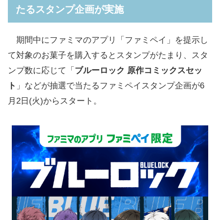
たるスタンプ企画が実施
購入で「クリアファイル」「スマホスタンド
キーホルダー」プレゼント
期間中にファミマのアプリ「ファミペイ」を提示し
【6月2日10:00～】「ブルーロック×ファミマ コ
て対象のお菓子を購入するとスタンプがたまり、スタ
ラボA4クリアファイル」プレゼント
ンプ数に応じて「
ブルーロック 原作コミックスセッ
【6月9日10:00～】「ブルーロック×ファミマ コ
ト
」などが抽選で当たるファミペイスタンプ企画が6
ラボスマホスタンドキーホルダー」プレゼント
月2日(火)からスタート。
対象のお菓子一覧
【6月9日10:00～】ブルーロックコラボグッズ
『アクリルスタンド』『缶バッジ』が店頭販
売
ブルーロック アクリルスタンド
ブルーロック 缶バッジ
ブルーロック×ファミマ「アクリルスタンド」
「缶バッジ」取り扱い店舗