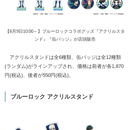
ハッピーコーラ
【6月9日10:00～】ブルーロックコラボグッズ『アクリルスタ
カジッテグレープ＆マスカット
ンド』『缶バッジ』が店頭販売
ゼロ シュガーフリーチョコレート
ゼロ シュガーフリーチョコレートクリ
アクリルスタンドは全6種類、缶バッジは全12種類
スプ
(ランダム)がラインアップされ、価格は前者が各1,870
ゼロ シュガーフリービスケット
円(税込)、後者が550円(税込)。
パイの実
ブルーロック アクリルスタンド
カントリーマアム厳選バニラ
オレオチョコレートクリーム
オレオバニラクリーム