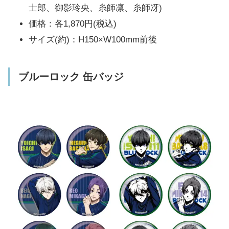
士郎、御影玲央、糸師凛、糸師冴)
価格：各1,870円(税込)
サイズ(約)：H150×W100mm前後
ブルーロック 缶バッジ