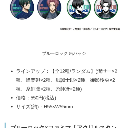
ブルーロック 缶バッジ
ラインアップ：【全12種/ランダム】(潔世一×2
種、蜂楽廻×2種、凪誠士郎×2種、御影玲央×2
種、糸師凛×2種、糸師冴×2種)
価格：550円(税込)
サイズ(約)：H55×W55mm
ブルーロック×ファミマ「アクリルスタン