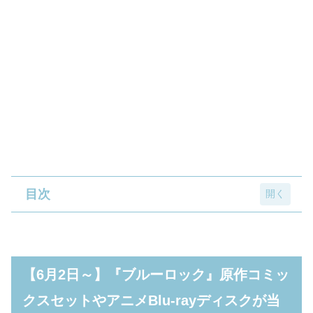
目次
【6月2日～】『ブルーロック』原作コミック
スセットやアニメBlu-rayディスクが当たるス
【6月2日～】『ブルーロック』原作コミッ
タンプ企画が実施
クスセットやアニメBlu-rayディスクが当
【6月2日10:00～ / 6月9日10:00～】対象商品