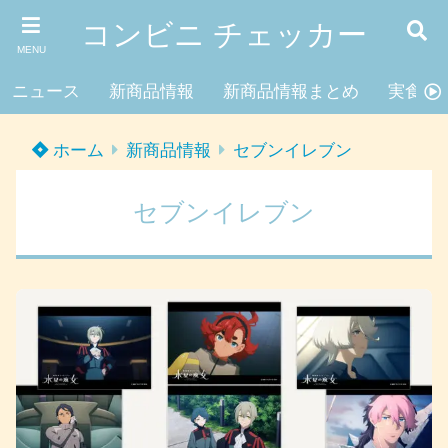
コンビニ チェッカー
MENU
ニュース
新商品情報
新商品情報まとめ
実食レ
ホーム
新商品情報
セブンイレブン
セブンイレブン