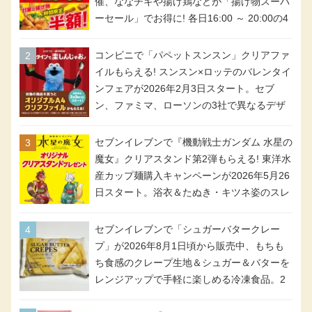
催、ななチキや揚げ鶏などが「揚げ物スーパ
ーセール」でお得に! 各日16:00 ～ 20:00の4
時間限定で実施。ななチキが税抜き116円、
アメリカンドッグが税抜き69円!
コンビニで「パペットスンスン」クリアファ
イルもらえる! スンスン×ロッテのバレンタイ
ンフェアが2026年2月3日スタート。セブ
ン、ファミマ、ローソンの3社で異なるデザ
イン＆対象商品
セブンイレブンで『機動戦士ガンダム 水星の
魔女』クリアスタンド第2弾もらえる! 東洋水
産カップ麺購入キャンペーンが2026年5月26
日スタート。浴衣＆たぬき・キツネ姿のスレ
ッタ / ミオリネ / グエル / エラン(強化人士4
号・5号) / シャディクが全6種のクリアスタ
セブンイレブンで「シュガーバタークレー
ンドになって登場!
プ」が2026年8月1日頃から販売中、もちも
ち食感のクレープ生地＆シュガー＆バターを
レンジアップで手軽に楽しめる冷凍食品。2
個入り