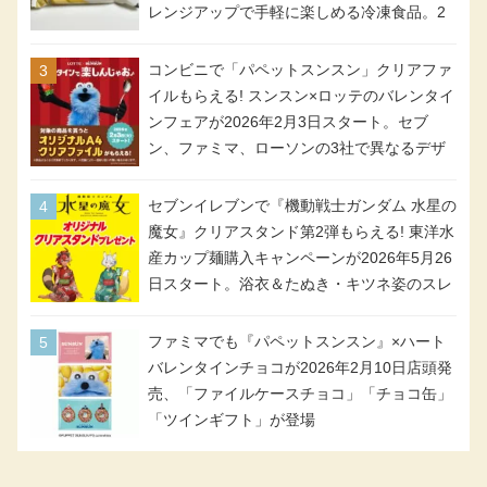
レンジアップで手軽に楽しめる冷凍食品。2
個入り
コンビニで「パペットスンスン」クリアファ
イルもらえる! スンスン×ロッテのバレンタイ
ンフェアが2026年2月3日スタート。セブ
ン、ファミマ、ローソンの3社で異なるデザ
イン＆対象商品
セブンイレブンで『機動戦士ガンダム 水星の
魔女』クリアスタンド第2弾もらえる! 東洋水
産カップ麺購入キャンペーンが2026年5月26
日スタート。浴衣＆たぬき・キツネ姿のスレ
ッタ / ミオリネ / グエル / エラン(強化人士4
号・5号) / シャディクが全6種のクリアスタ
ファミマでも『パペットスンスン』×ハート
ンドになって登場!
バレンタインチョコが2026年2月10日店頭発
売、「ファイルケースチョコ」「チョコ缶」
「ツインギフト」が登場