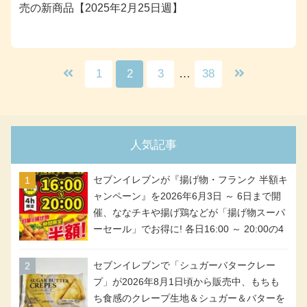
売の新商品【2025年2月25日週】
1
2
3
…
38
人気記事
セブンイレブンが『揚げ物・フランク 半額キ
ャンペーン』を2026年6月3日 ～ 6日まで開
催、ななチキや揚げ鶏などが「揚げ物スーパ
ーセール」でお得に! 各日16:00 ～ 20:00の4
時間限定で実施。ななチキが税抜き116円、
アメリカンドッグが税抜き69円!
セブンイレブンで「シュガーバタークレー
プ」が2026年8月1日頃から販売中、もちも
ち食感のクレープ生地＆シュガー＆バターを