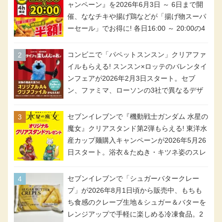
ャンペーン』を2026年6月3日 ～ 6日まで開
催、ななチキや揚げ鶏などが「揚げ物スーパ
ーセール」でお得に! 各日16:00 ～ 20:00の4
時間限定で実施。ななチキが税抜き116円、
アメリカンドッグが税抜き69円!
コンビニで「パペットスンスン」クリアファ
イルもらえる! スンスン×ロッテのバレンタイ
ンフェアが2026年2月3日スタート。セブ
ン、ファミマ、ローソンの3社で異なるデザ
イン＆対象商品
セブンイレブンで『機動戦士ガンダム 水星の
魔女』クリアスタンド第2弾もらえる! 東洋水
産カップ麺購入キャンペーンが2026年5月26
日スタート。浴衣＆たぬき・キツネ姿のスレ
ッタ / ミオリネ / グエル / エラン(強化人士4
号・5号) / シャディクが全6種のクリアスタ
セブンイレブンで「シュガーバタークレー
ンドになって登場!
プ」が2026年8月1日頃から販売中、もちも
ち食感のクレープ生地＆シュガー＆バターを
レンジアップで手軽に楽しめる冷凍食品。2