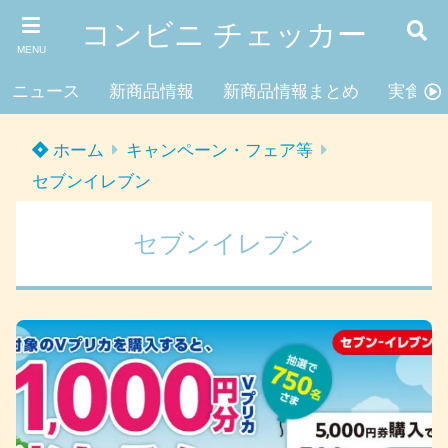
コンビニ チェッカー
MENU
ニュース
新商品情報
新商品情報まとめ
実食レ
ホーム
キャンペーン・フェア等
セブンイレブン
セブンイレブン