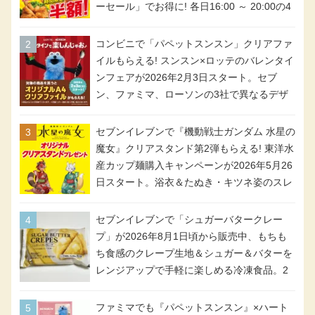
ーセール」でお得に! 各日16:00 ～ 20:00の4
時間限定で実施。ななチキが税抜き116円、
アメリカンドッグが税抜き69円!
コンビニで「パペットスンスン」クリアファ
イルもらえる! スンスン×ロッテのバレンタイ
ンフェアが2026年2月3日スタート。セブ
ン、ファミマ、ローソンの3社で異なるデザ
イン＆対象商品
セブンイレブンで『機動戦士ガンダム 水星の
魔女』クリアスタンド第2弾もらえる! 東洋水
産カップ麺購入キャンペーンが2026年5月26
日スタート。浴衣＆たぬき・キツネ姿のスレ
ッタ / ミオリネ / グエル / エラン(強化人士4
号・5号) / シャディクが全6種のクリアスタ
セブンイレブンで「シュガーバタークレー
ンドになって登場!
プ」が2026年8月1日頃から販売中、もちも
ち食感のクレープ生地＆シュガー＆バターを
レンジアップで手軽に楽しめる冷凍食品。2
個入り
ファミマでも『パペットスンスン』×ハート