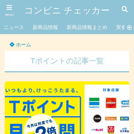
コンビニ チェッカー
MENU
ニュース
新商品情報
新商品情報まとめ
実食レ
ホーム
Tポイントの記事一覧