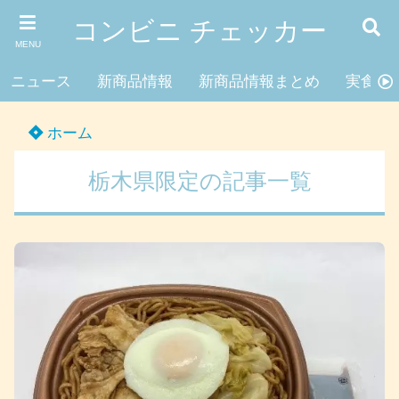
コンビニ チェッカー
MENU
ニュース
新商品情報
新商品情報まとめ
実食レ
ホーム
栃木県限定の記事一覧