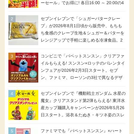
ーセール」でお得に! 各日16:00 ～ 20:00の4
時間限定で実施。ななチキが税抜き116円、
アメリカンドッグが税抜き69円!
セブンイレブンで「シュガーバタークレー
プ」が2026年8月1日頃から販売中、もちも
ち食感のクレープ生地＆シュガー＆バターを
レンジアップで手軽に楽しめる冷凍食品。2
個入り
コンビニで「パペットスンスン」クリアファ
イルもらえる! スンスン×ロッテのバレンタイ
ンフェアが2026年2月3日スタート。セブ
ン、ファミマ、ローソンの3社で異なるデザ
イン＆対象商品
セブンイレブンで『機動戦士ガンダム 水星の
魔女』クリアスタンド第2弾もらえる! 東洋水
産カップ麺購入キャンペーンが2026年5月26
日スタート。浴衣＆たぬき・キツネ姿のスレ
ッタ / ミオリネ / グエル / エラン(強化人士4
号・5号) / シャディクが全6種のクリアスタ
ファミマでも『パペットスンスン』×ハート