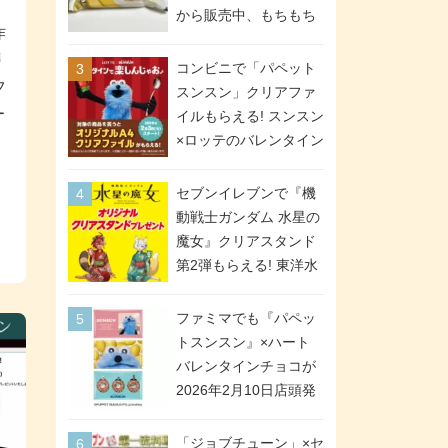
間限定で実施。ななチ
から販売中、もちもち
作
キが税抜き116円、ア
食感のクレープ生地＆
メリカンドッグが税抜
櫻
シュガー＆バターをレ
コンビニで「パペット
き69円!
フ
ンジアップで手軽に楽
スンスン」クリアファ
しめる冷凍食品。2個入
ー
イルもらえる! スンスン
り
×ロッテのバレンタイン
フェアが2026年2月3日
スタート。セブン、フ
セブンイレブンで『機
ァミマ、ローソンの3社
動戦士ガンダム 水星の
で異なるデザイン＆対
魔女』クリアスタンド
象商品
第2弾もらえる! 東洋水
産カップ麺購入キャン
ペーンが2026年5月26
ファミマでも『パペッ
日スタート。浴衣＆た
トスンスン』×ハート
ぬき・キツネ姿のスレ
バレンタインチョコが
ッタ / ミオリネ / グエ
2026年2月10日店頭発
ル / エラン(強化人士4
売、「ファイルケース
号・5号) / シャディク
チョコ」「チョコ缶」
「ジョブチューン」×セ