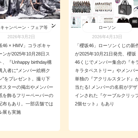
キャンペーン・フェア等
ローソン
2026年3月2日
2026年4月13日
46 × HMV」コラボキャ
「櫻坂46」ローソンくじの新
ンが2025年10月28日ス
が2025年10月21日発売、櫻坂
、『Unhappy birthday構
46くじでメンバー集合の『キ
購入者に“メンバー絵柄ク
キラタペストリー』やメンバ
ン”をプレゼント。撮り下
単独の『アクリルスタンド』
ポスターの掲出やメンバー
当たる! メンバーの名前がデザ
紙を飾るフリーペーパーの
インされた『ケーブルクリッ
配布もあり。一部店舗では
2個セット』もあり
ル展も実施