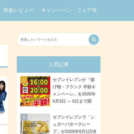
実食レビュー
キャンペーン・フェア等
人気記事
セブンイレブンが『揚
げ物・フランク 半額キ
ャンペーン』を2026年
6月3日 ～ 6日まで開
催、ななチキや揚げ鶏
などが「揚げ物スーパ
セブンイレブンで「シ
ーセール」でお得に! 各
ュガーバタークレー
日16:00 ～ 20:00の4時
プ」が2026年8月1日頃