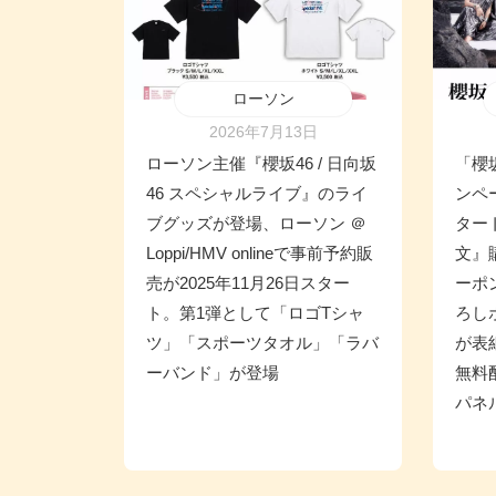
ローソン
2026年7月13日
ローソン主催『櫻坂46 / 日向坂
「櫻坂
46 スペシャルライブ』のライ
ンペー
ブグッズが登場、ローソン ＠
タート
Loppi/HMV onlineで事前予約販
文』
売が2025年11月26日スター
ーポ
ト。第1弾として「ロゴTシャ
ろし
ツ」「スポーツタオル」「ラバ
が表
ーバンド」が登場
無料
パネ