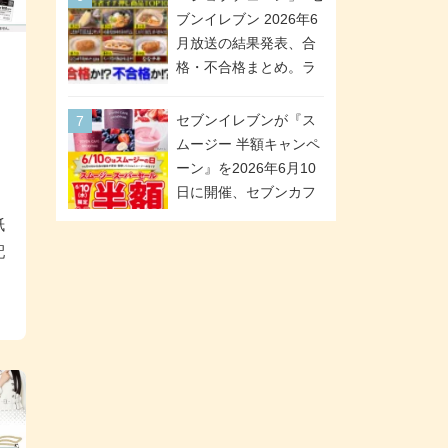
が全6種のクリアスタン
「ツインギフト」が登
ブンイレブン 2026年6
ドになって登場!
場
月放送の結果発表、合
格・不合格まとめ。ラ
ンキング1位は満場一致
合格「金のハンバー
タ
セブンイレブンが『ス
グ」。満場一致合格数
』
ムージー 半額キャンペ
は6商品、合格数は2商
ーン』を2026年6月10
品。TVerでの見逃し配
日に開催、セブンカフ
信もあり
ェ スムージーがスーパ
紙
ーセールでお得に!
配