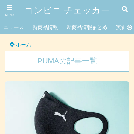
コンビニ チェッカー
MENU
ニュース
新商品情報
新商品情報まとめ
実食レ
ホーム
PUMAの記事一覧