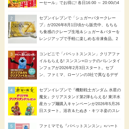
ーセール」でお得に! 各日16:00 ～ 20:00の4
時間限定で実施。ななチキが税抜き116円、
アメリカンドッグが税抜き69円!
セブンイレブンで「シュガーバタークレー
プ」が2026年8月1日頃から販売中、もちも
ち食感のクレープ生地＆シュガー＆バターを
レンジアップで手軽に楽しめる冷凍食品。2
個入り
コンビニで「パペットスンスン」クリアファ
イルもらえる! スンスン×ロッテのバレンタイ
ンフェアが2026年2月3日スタート。セブ
ン、ファミマ、ローソンの3社で異なるデザ
イン＆対象商品
セブンイレブンで『機動戦士ガンダム 水星の
魔女』クリアスタンド第2弾もらえる! 東洋水
産カップ麺購入キャンペーンが2026年5月26
日スタート。浴衣＆たぬき・キツネ姿のスレ
ッタ / ミオリネ / グエル / エラン(強化人士4
号・5号) / シャディクが全6種のクリアスタ
ファミマでも『パペットスンスン』×ハート