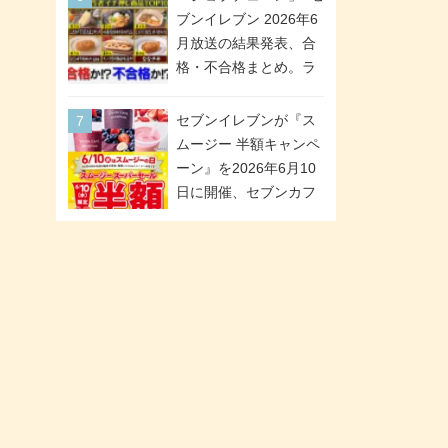
「ツインギフト」が登
ブンイレブン 2026年6
場
月放送の結果発表、合
格・不合格まとめ。ラ
ンキング1位は満場一致
合格「金のハンバー
セブンイレブンが『ス
グ」。満場一致合格数
ムージー 半額キャンペ
は6商品、合格数は2商
ーン』を2026年6月10
品。TVerでの見逃し配
日に開催、セブンカフ
信もあり
ェ スムージーがスーパ
ーセールでお得に!