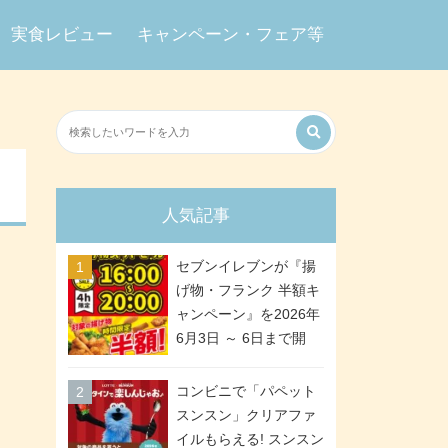
実食レビュー
キャンペーン・フェア等
人気記事
セブンイレブンが『揚
げ物・フランク 半額キ
ャンペーン』を2026年
6月3日 ～ 6日まで開
催、ななチキや揚げ鶏
などが「揚げ物スーパ
コンビニで「パペット
ーセール」でお得に! 各
スンスン」クリアファ
日16:00 ～ 20:00の4時
イルもらえる! スンスン