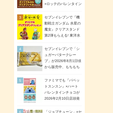
間限定で実施。ななチ
×ロッテのバレンタイン
キが税抜き116円、ア
フェアが2026年2月3日
メリカンドッグが税抜
スタート。セブン、フ
セブンイレブンで『機
き69円!
ァミマ、ローソンの3社
動戦士ガンダム 水星の
で異なるデザイン＆対
魔女』クリアスタンド
象商品
第2弾もらえる! 東洋水
産カップ麺購入キャン
ペーンが2026年5月26
セブンイレブンで「シ
日スタート。浴衣＆た
ュガーバタークレー
ぬき・キツネ姿のスレ
プ」が2026年8月1日頃
ッタ / ミオリネ / グエ
から販売中、もちもち
ル / エラン(強化人士4
食感のクレープ生地＆
号・5号) / シャディク
シュガー＆バターをレ
ファミマでも『パペッ
が全6種のクリアスタン
ンジアップで手軽に楽
トスンスン』×ハート
ドになって登場!
しめる冷凍食品。2個入
バレンタインチョコが
り
2026年2月10日店頭発
売、「ファイルケース
チョコ」「チョコ缶」
「ジョブチューン」×セ