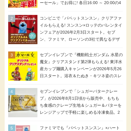
ーセール」でお得に! 各日16:00 ～ 20:00の4
時間限定で実施。ななチキが税抜き116円、
アメリカンドッグが税抜き69円!
コンビニで「パペットスンスン」クリアファ
イルもらえる! スンスン×ロッテのバレンタイ
ンフェアが2026年2月3日スタート。セブ
ン、ファミマ、ローソンの3社で異なるデザ
イン＆対象商品
セブンイレブンで『機動戦士ガンダム 水星の
魔女』クリアスタンド第2弾もらえる! 東洋水
産カップ麺購入キャンペーンが2026年5月26
日スタート。浴衣＆たぬき・キツネ姿のスレ
ッタ / ミオリネ / グエル / エラン(強化人士4
号・5号) / シャディクが全6種のクリアスタ
セブンイレブンで「シュガーバタークレー
ンドになって登場!
プ」が2026年8月1日頃から販売中、もちも
ち食感のクレープ生地＆シュガー＆バターを
レンジアップで手軽に楽しめる冷凍食品。2
個入り
ファミマでも『パペットスンスン』×ハート