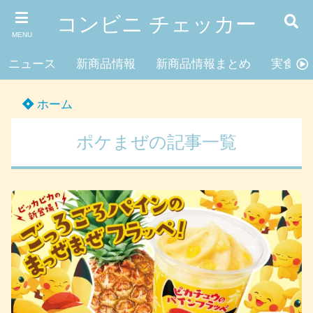
コンビニ チェッカー
MENU
ニュース
新商品情報
新商品情報まとめ
実食レ
ホーム
ポケまぜの記事一覧