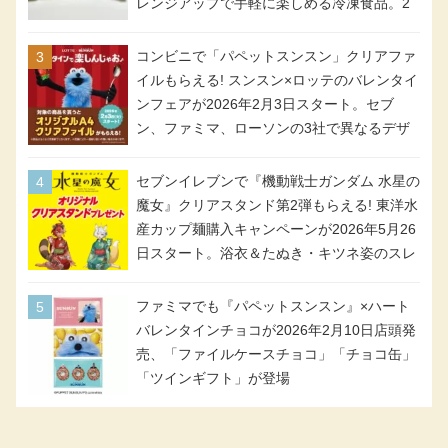
レンジアップで手軽に楽しめる冷凍食品。2
個入り
コンビニで「パペットスンスン」クリアファ
イルもらえる! スンスン×ロッテのバレンタイ
ンフェアが2026年2月3日スタート。セブ
ン、ファミマ、ローソンの3社で異なるデザ
イン＆対象商品
セブンイレブンで『機動戦士ガンダム 水星の
魔女』クリアスタンド第2弾もらえる! 東洋水
産カップ麺購入キャンペーンが2026年5月26
日スタート。浴衣＆たぬき・キツネ姿のスレ
ッタ / ミオリネ / グエル / エラン(強化人士4
号・5号) / シャディクが全6種のクリアスタ
ファミマでも『パペットスンスン』×ハート
ンドになって登場!
バレンタインチョコが2026年2月10日店頭発
売、「ファイルケースチョコ」「チョコ缶」
「ツインギフト」が登場