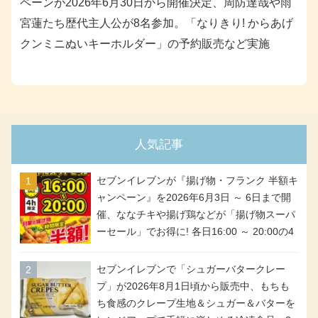
ペーンが2026年6月30日から開催決定、周防達哉や雨
宮蓮たち歴代主人公が8名参加。「なりきり! からあげ
クンミニぬいキーホルダー」の予約販売など実施
人気記事
セブンイレブンが『揚げ物・フランク 半額キ
ャンペーン』を2026年6月3日 ～ 6日まで開
催、ななチキや揚げ鶏などが「揚げ物スーパ
ーセール」でお得に! 各日16:00 ～ 20:00の4
時間限定で実施。ななチキが税抜き116円、
アメリカンドッグが税抜き69円!
セブンイレブンで「シュガーバタークレー
プ」が2026年8月1日頃から販売中、もちも
ち食感のクレープ生地＆シュガー＆バターを