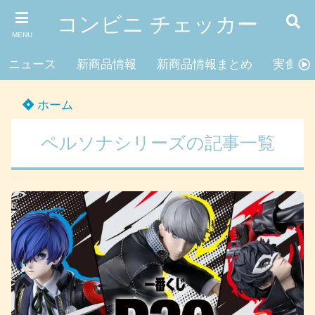
コンビニ チェッカー
MENU
ニュース
新商品情報
新商品情報まとめ
実食レ
ホーム
ペルソナシリーズの記事一覧