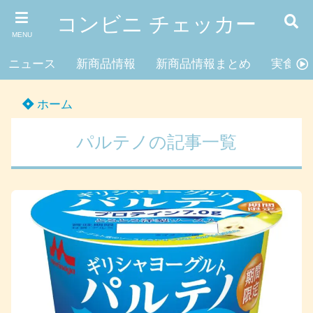
コンビニ チェッカー
MENU
ニュース
新商品情報
新商品情報まとめ
実食レ
ホーム
パルテノの記事一覧