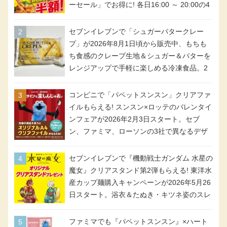
ーセール」でお得に! 各日16:00 ～ 20:00の4
時間限定で実施。ななチキが税抜き116円、
アメリカンドッグが税抜き69円!
セブンイレブンで「シュガーバタークレー
プ」が2026年8月1日頃から販売中、もちも
ち食感のクレープ生地＆シュガー＆バターを
レンジアップで手軽に楽しめる冷凍食品。2
個入り
コンビニで「パペットスンスン」クリアファ
イルもらえる! スンスン×ロッテのバレンタイ
ンフェアが2026年2月3日スタート。セブ
ン、ファミマ、ローソンの3社で異なるデザ
イン＆対象商品
セブンイレブンで『機動戦士ガンダム 水星の
魔女』クリアスタンド第2弾もらえる! 東洋水
産カップ麺購入キャンペーンが2026年5月26
日スタート。浴衣＆たぬき・キツネ姿のスレ
ッタ / ミオリネ / グエル / エラン(強化人士4
号・5号) / シャディクが全6種のクリアスタ
ファミマでも『パペットスンスン』×ハート