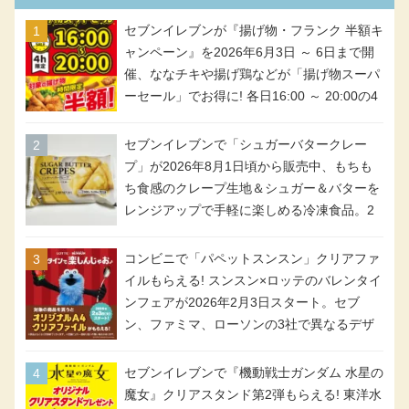
セブンイレブンが『揚げ物・フランク 半額キ
ャンペーン』を2026年6月3日 ～ 6日まで開
催、ななチキや揚げ鶏などが「揚げ物スーパ
ーセール」でお得に! 各日16:00 ～ 20:00の4
時間限定で実施。ななチキが税抜き116円、
アメリカンドッグが税抜き69円!
セブンイレブンで「シュガーバタークレー
プ」が2026年8月1日頃から販売中、もちも
ち食感のクレープ生地＆シュガー＆バターを
レンジアップで手軽に楽しめる冷凍食品。2
個入り
コンビニで「パペットスンスン」クリアファ
イルもらえる! スンスン×ロッテのバレンタイ
ンフェアが2026年2月3日スタート。セブ
ン、ファミマ、ローソンの3社で異なるデザ
イン＆対象商品
セブンイレブンで『機動戦士ガンダム 水星の
魔女』クリアスタンド第2弾もらえる! 東洋水