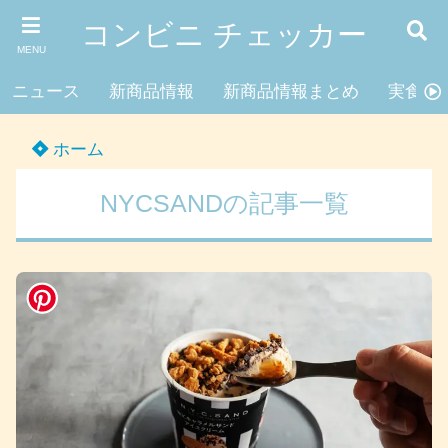
コンビニ チェッカー
MENU
ニュース
新商品情報
新商品情報まとめ
実食レ
ホーム
NYCSANDの記事一覧