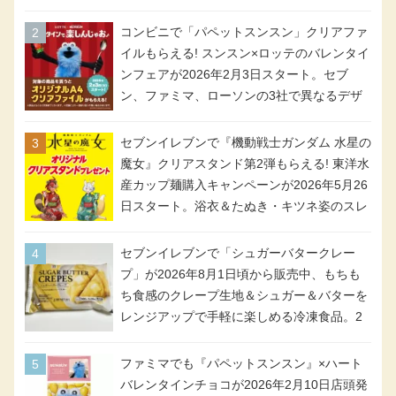
時間限定で実施。ななチキが税抜き116円、
アメリカンドッグが税抜き69円!
コンビニで「パペットスンスン」クリアファ
イルもらえる! スンスン×ロッテのバレンタイ
ンフェアが2026年2月3日スタート。セブ
ン、ファミマ、ローソンの3社で異なるデザ
イン＆対象商品
セブンイレブンで『機動戦士ガンダム 水星の
魔女』クリアスタンド第2弾もらえる! 東洋水
産カップ麺購入キャンペーンが2026年5月26
日スタート。浴衣＆たぬき・キツネ姿のスレ
ッタ / ミオリネ / グエル / エラン(強化人士4
号・5号) / シャディクが全6種のクリアスタ
セブンイレブンで「シュガーバタークレー
ンドになって登場!
プ」が2026年8月1日頃から販売中、もちも
ち食感のクレープ生地＆シュガー＆バターを
レンジアップで手軽に楽しめる冷凍食品。2
個入り
ファミマでも『パペットスンスン』×ハート
バレンタインチョコが2026年2月10日店頭発