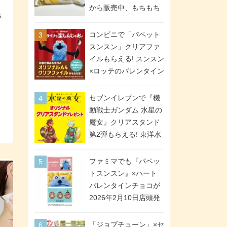
間限定で実施。ななチ
から販売中、もちもち
ラ
キが税抜き116円、ア
食感のクレープ生地＆
メリカンドッグが税抜
シュガー＆バターをレ
コンビニで「パペット
き69円!
ア
ンジアップで手軽に楽
スンスン」クリアファ
しめる冷凍食品。2個入
イルもらえる! スンスン
り
ス
×ロッテのバレンタイン
フェアが2026年2月3日
スタート。セブン、フ
セブンイレブンで『機
ァミマ、ローソンの3社
動戦士ガンダム 水星の
で異なるデザイン＆対
魔女』クリアスタンド
象商品
第2弾もらえる! 東洋水
産カップ麺購入キャン
ペーンが2026年5月26
ファミマでも『パペッ
日スタート。浴衣＆た
トスンスン』×ハート
ぬき・キツネ姿のスレ
バレンタインチョコが
ッタ / ミオリネ / グエ
2026年2月10日店頭発
ル / エラン(強化人士4
売、「ファイルケース
号・5号) / シャディク
チョコ」「チョコ缶」
「ジョブチューン」×セ