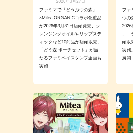
2026年3月27日
ファミマで『どうぶつの森』
ファ
×Mitea ORGANICコラボ化粧品
つの
が2026年3月31日店頭発売、ク
202
レンジングオイルやリップステ
、コ
ィックなど10商品が店頭販売。
頭販
「どう森 ポーチセット」が当
実施
たるファミペイスタンプ企画も
展開
実施