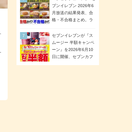
が全6種のクリアスタン
「ツインギフト」が登
ブンイレブン 2026年6
ドになって登場!
場
月放送の結果発表、合
格・不合格まとめ。ラ
ンキング1位は満場一致
合格「金のハンバー
オ
セブンイレブンが『ス
グ」。満場一致合格数
ムージー 半額キャンペ
は6商品、合格数は2商
ーン』を2026年6月10
え
品。TVerでの見逃し配
日に開催、セブンカフ
信もあり
ェ スムージーがスーパ
ーセールでお得に!