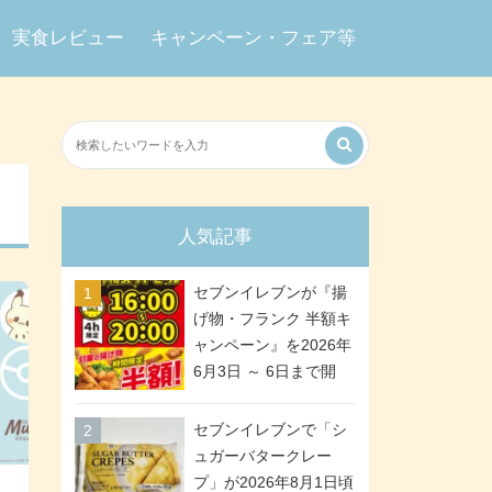
実食レビュー
キャンペーン・フェア等
人気記事
セブンイレブンが『揚
げ物・フランク 半額キ
ャンペーン』を2026年
6月3日 ～ 6日まで開
催、ななチキや揚げ鶏
などが「揚げ物スーパ
セブンイレブンで「シ
ーセール」でお得に! 各
ュガーバタークレー
日16:00 ～ 20:00の4時
プ」が2026年8月1日頃