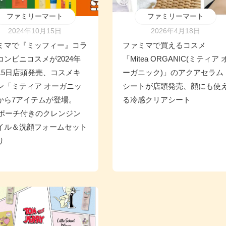
ファミリーマート
ファミリーマート
2024年10月15日
2026年4月18日
ミマで『ミッフィー』コラ
ファミマで買えるコスメ
コンビニコスメが2024年
「Mitea ORGANIC(ミティア 
月15日店頭発売、コスメキ
ーガニック)」のアクアセラム
ン「ミティア オーガニッ
シートが店頭発売、顔にも使
から7アイテムが登場。
る冷感クリアシート
ffyポーチ付きのクレンジン
イル＆洗顔フォームセット
り