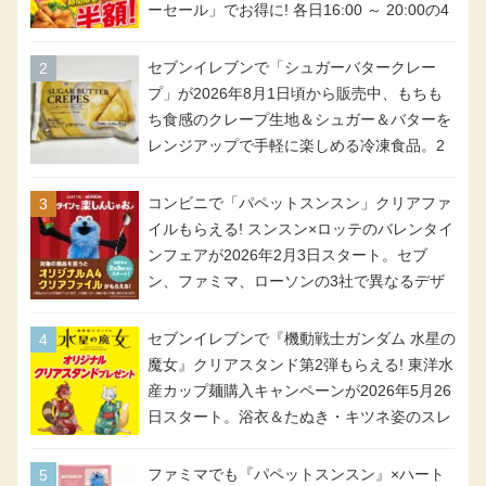
ーセール」でお得に! 各日16:00 ～ 20:00の4
時間限定で実施。ななチキが税抜き116円、
アメリカンドッグが税抜き69円!
セブンイレブンで「シュガーバタークレー
プ」が2026年8月1日頃から販売中、もちも
ち食感のクレープ生地＆シュガー＆バターを
レンジアップで手軽に楽しめる冷凍食品。2
個入り
コンビニで「パペットスンスン」クリアファ
イルもらえる! スンスン×ロッテのバレンタイ
ンフェアが2026年2月3日スタート。セブ
ン、ファミマ、ローソンの3社で異なるデザ
イン＆対象商品
セブンイレブンで『機動戦士ガンダム 水星の
魔女』クリアスタンド第2弾もらえる! 東洋水
産カップ麺購入キャンペーンが2026年5月26
日スタート。浴衣＆たぬき・キツネ姿のスレ
ッタ / ミオリネ / グエル / エラン(強化人士4
号・5号) / シャディクが全6種のクリアスタ
ファミマでも『パペットスンスン』×ハート