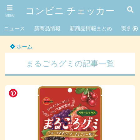
コンビニ チェッカー
MENU
ニュース
新商品情報
新商品情報まとめ
実食レ
ホーム
まるごろグミの記事一覧