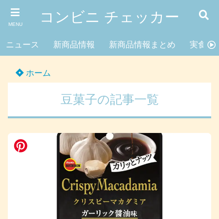
コンビニ チェッカー
MENU
ニュース
新商品情報
新商品情報まとめ
実食レ
ホーム
豆菓子の記事一覧