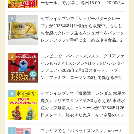
ーセール」でお得に! 各日16:00 ～ 20:00の4
時間限定で実施。ななチキが税抜き116円、
アメリカンドッグが税抜き69円!
セブンイレブンで「シュガーバタークレー
プ」が2026年8月1日頃から販売中、もちも
ち食感のクレープ生地＆シュガー＆バターを
レンジアップで手軽に楽しめる冷凍食品。2
個入り
コンビニで「パペットスンスン」クリアファ
イルもらえる! スンスン×ロッテのバレンタイ
ンフェアが2026年2月3日スタート。セブ
ン、ファミマ、ローソンの3社で異なるデザ
イン＆対象商品
セブンイレブンで『機動戦士ガンダム 水星の
魔女』クリアスタンド第2弾もらえる! 東洋水
産カップ麺購入キャンペーンが2026年5月26
日スタート。浴衣＆たぬき・キツネ姿のスレ
ッタ / ミオリネ / グエル / エラン(強化人士4
号・5号) / シャディクが全6種のクリアスタ
ファミマでも『パペットスンスン』×ハート