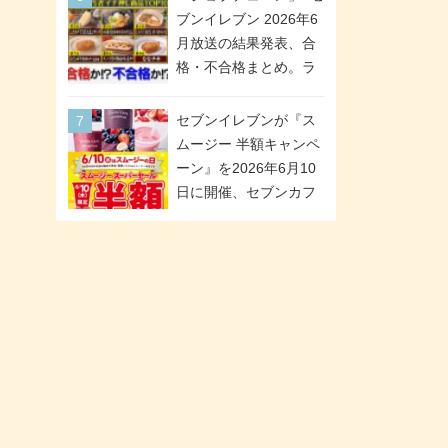
「ツインギフト」が登
ブンイレブン 2026年6
場
月放送の結果発表、合
格・不合格まとめ。ラ
ンキング1位は満場一致
合格「金のハンバー
セブンイレブンが『ス
グ」。満場一致合格数
ムージー 半額キャンペ
は6商品、合格数は2商
ーン』を2026年6月10
品。TVerでの見逃し配
日に開催、セブンカフ
信もあり
ェ スムージーがスーパ
ーセールでお得に!