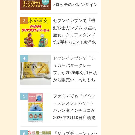
間限定で実施。ななチ
×ロッテのバレンタイン
キが税抜き116円、ア
フェアが2026年2月3日
メリカンドッグが税抜
スタート。セブン、フ
セブンイレブンで『機
き69円!
ァミマ、ローソンの3社
動戦士ガンダム 水星の
で異なるデザイン＆対
魔女』クリアスタンド
象商品
第2弾もらえる! 東洋水
産カップ麺購入キャン
ペーンが2026年5月26
セブンイレブンで「シ
日スタート。浴衣＆た
ュガーバタークレー
ぬき・キツネ姿のスレ
プ」が2026年8月1日頃
ッタ / ミオリネ / グエ
から販売中、もちもち
ル / エラン(強化人士4
食感のクレープ生地＆
号・5号) / シャディク
シュガー＆バターをレ
ファミマでも『パペッ
が全6種のクリアスタン
ンジアップで手軽に楽
トスンスン』×ハート
ドになって登場!
しめる冷凍食品。2個入
バレンタインチョコが
り
2026年2月10日店頭発
売、「ファイルケース
チョコ」「チョコ缶」
「ジョブチューン」×セ