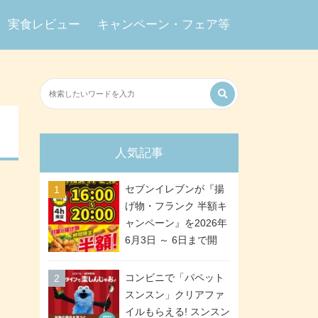
実食レビュー
キャンペーン・フェア等
人気記事
セブンイレブンが『揚
げ物・フランク 半額キ
ャンペーン』を2026年
6月3日 ～ 6日まで開
催、ななチキや揚げ鶏
などが「揚げ物スーパ
コンビニで「パペット
ーセール」でお得に! 各
スンスン」クリアファ
日16:00 ～ 20:00の4時
イルもらえる! スンスン