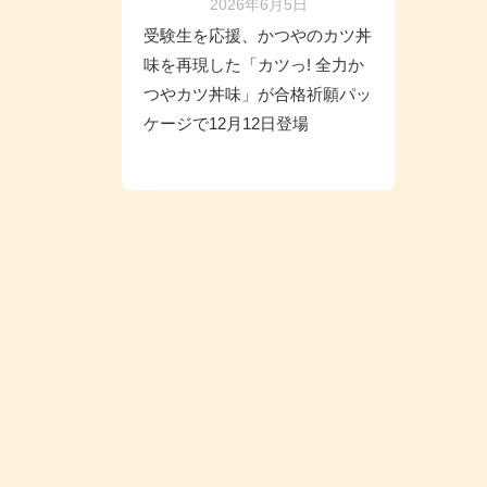
2026年6月5日
受験生を応援、かつやのカツ丼
味を再現した「カツっ! 全力か
つやカツ丼味」が合格祈願パッ
ケージで12月12日登場