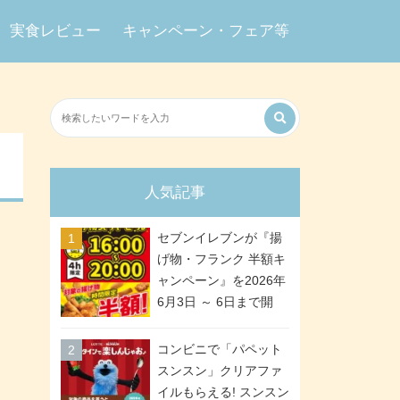
実食レビュー
キャンペーン・フェア等
人気記事
セブンイレブンが『揚
げ物・フランク 半額キ
ャンペーン』を2026年
6月3日 ～ 6日まで開
催、ななチキや揚げ鶏
などが「揚げ物スーパ
コンビニで「パペット
ーセール」でお得に! 各
スンスン」クリアファ
日16:00 ～ 20:00の4時
イルもらえる! スンスン