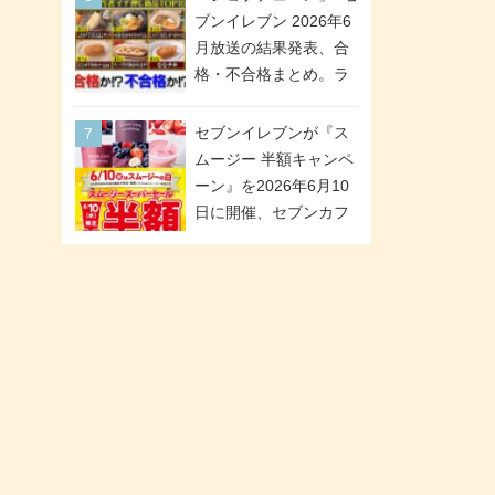
が全6種のクリアスタン
「ツインギフト」が登
ブンイレブン 2026年6
ドになって登場!
場
月放送の結果発表、合
格・不合格まとめ。ラ
ンキング1位は満場一致
合格「金のハンバー
セブンイレブンが『ス
グ」。満場一致合格数
ムージー 半額キャンペ
は6商品、合格数は2商
ーン』を2026年6月10
品。TVerでの見逃し配
日に開催、セブンカフ
信もあり
ェ スムージーがスーパ
ーセールでお得に!