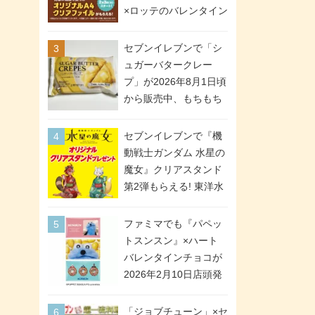
間限定で実施。ななチ
×ロッテのバレンタイン
キが税抜き116円、ア
フェアが2026年2月3日
メリカンドッグが税抜
スタート。セブン、フ
セブンイレブンで「シ
き69円!
ァミマ、ローソンの3社
ュガーバタークレー
で異なるデザイン＆対
プ」が2026年8月1日頃
象商品
から販売中、もちもち
食感のクレープ生地＆
シュガー＆バターをレ
セブンイレブンで『機
ンジアップで手軽に楽
動戦士ガンダム 水星の
しめる冷凍食品。2個入
魔女』クリアスタンド
り
第2弾もらえる! 東洋水
産カップ麺購入キャン
ペーンが2026年5月26
ファミマでも『パペッ
日スタート。浴衣＆た
トスンスン』×ハート
ぬき・キツネ姿のスレ
バレンタインチョコが
ッタ / ミオリネ / グエ
2026年2月10日店頭発
ル / エラン(強化人士4
売、「ファイルケース
号・5号) / シャディク
チョコ」「チョコ缶」
「ジョブチューン」×セ