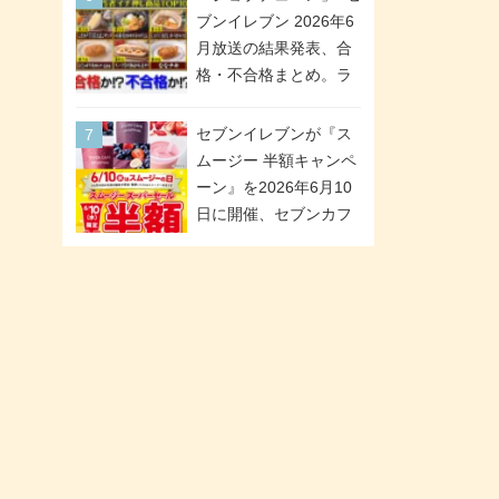
「ツインギフト」が登
ブンイレブン 2026年6
場
月放送の結果発表、合
格・不合格まとめ。ラ
ンキング1位は満場一致
合格「金のハンバー
セブンイレブンが『ス
グ」。満場一致合格数
ムージー 半額キャンペ
は6商品、合格数は2商
ーン』を2026年6月10
品。TVerでの見逃し配
日に開催、セブンカフ
信もあり
ェ スムージーがスーパ
ーセールでお得に!