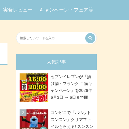
実食レビュー
キャンペーン・フェア等
人気記事
セブンイレブンが『揚
げ物・フランク 半額キ
ャンペーン』を2026年
6月3日 ～ 6日まで開
催、ななチキや揚げ鶏
などが「揚げ物スーパ
コンビニで「パペット
ーセール」でお得に! 各
スンスン」クリアファ
日16:00 ～ 20:00の4時
イルもらえる! スンスン