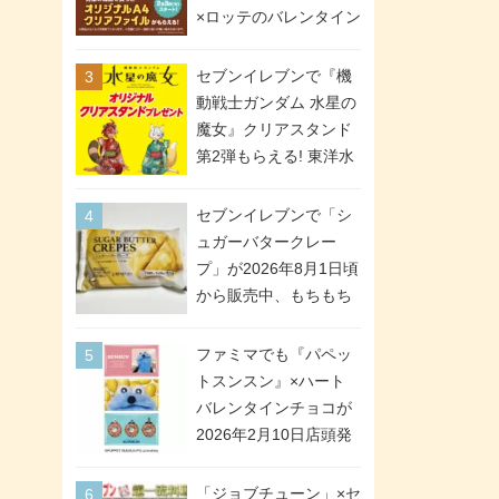
間限定で実施。ななチ
×ロッテのバレンタイン
キが税抜き116円、ア
フェアが2026年2月3日
メリカンドッグが税抜
スタート。セブン、フ
セブンイレブンで『機
き69円!
ァミマ、ローソンの3社
動戦士ガンダム 水星の
で異なるデザイン＆対
魔女』クリアスタンド
象商品
第2弾もらえる! 東洋水
産カップ麺購入キャン
ペーンが2026年5月26
セブンイレブンで「シ
日スタート。浴衣＆た
ュガーバタークレー
ぬき・キツネ姿のスレ
プ」が2026年8月1日頃
ッタ / ミオリネ / グエ
から販売中、もちもち
ル / エラン(強化人士4
食感のクレープ生地＆
号・5号) / シャディク
シュガー＆バターをレ
ファミマでも『パペッ
が全6種のクリアスタン
ンジアップで手軽に楽
トスンスン』×ハート
ドになって登場!
しめる冷凍食品。2個入
バレンタインチョコが
り
2026年2月10日店頭発
売、「ファイルケース
チョコ」「チョコ缶」
「ジョブチューン」×セ