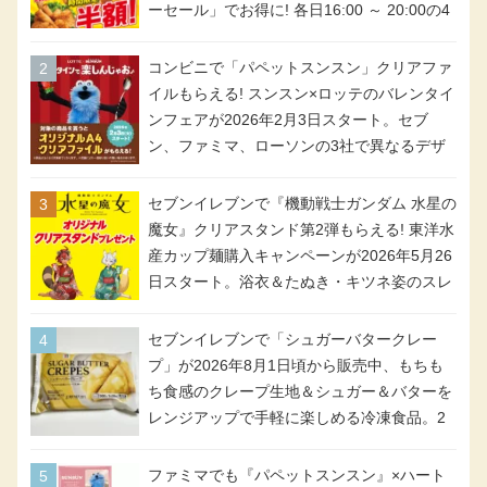
ーセール」でお得に! 各日16:00 ～ 20:00の4
時間限定で実施。ななチキが税抜き116円、
アメリカンドッグが税抜き69円!
コンビニで「パペットスンスン」クリアファ
イルもらえる! スンスン×ロッテのバレンタイ
ンフェアが2026年2月3日スタート。セブ
ン、ファミマ、ローソンの3社で異なるデザ
イン＆対象商品
セブンイレブンで『機動戦士ガンダム 水星の
魔女』クリアスタンド第2弾もらえる! 東洋水
産カップ麺購入キャンペーンが2026年5月26
日スタート。浴衣＆たぬき・キツネ姿のスレ
ッタ / ミオリネ / グエル / エラン(強化人士4
号・5号) / シャディクが全6種のクリアスタ
セブンイレブンで「シュガーバタークレー
ンドになって登場!
プ」が2026年8月1日頃から販売中、もちも
ち食感のクレープ生地＆シュガー＆バターを
レンジアップで手軽に楽しめる冷凍食品。2
個入り
ファミマでも『パペットスンスン』×ハート