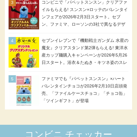
コンビニで「パペットスンスン」クリアファ
イルもらえる! スンスン×ロッテのバレンタイ
ンフェアが2026年2月3日スタート。セブ
ン、ファミマ、ローソンの3社で異なるデザ
イン＆対象商品
セブンイレブンで『機動戦士ガンダム 水星の
魔女』クリアスタンド第2弾もらえる! 東洋水
産カップ麺購入キャンペーンが2026年5月26
日スタート。浴衣＆たぬき・キツネ姿のスレ
ッタ / ミオリネ / グエル / エラン(強化人士4
号・5号) / シャディクが全6種のクリアスタ
ファミマでも『パペットスンスン』×ハート
ンドになって登場!
バレンタインチョコが2026年2月10日店頭発
売、「ファイルケースチョコ」「チョコ缶」
「ツインギフト」が登場
コンビニ チェッカー