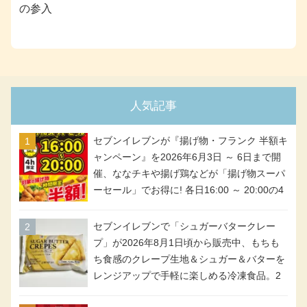
の参入
人気記事
セブンイレブンが『揚げ物・フランク 半額キ
ャンペーン』を2026年6月3日 ～ 6日まで開
催、ななチキや揚げ鶏などが「揚げ物スーパ
ーセール」でお得に! 各日16:00 ～ 20:00の4
時間限定で実施。ななチキが税抜き116円、
アメリカンドッグが税抜き69円!
セブンイレブンで「シュガーバタークレー
プ」が2026年8月1日頃から販売中、もちも
ち食感のクレープ生地＆シュガー＆バターを
レンジアップで手軽に楽しめる冷凍食品。2
個入り