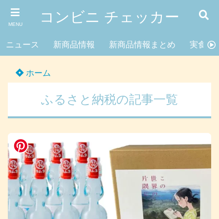
コンビニ チェッカー
MENU
ニュース
新商品情報
新商品情報まとめ
実食レ
ホーム
ふるさと納税の記事一覧