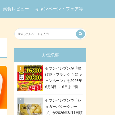
実食レビュー
キャンペーン・フェア等
人気記事
セブンイレブンが『揚
げ物・フランク 半額キ
ャンペーン』を2026年
6月3日 ～ 6日まで開
催、ななチキや揚げ鶏
などが「揚げ物スーパ
セブンイレブンで「シ
ーセール」でお得に! 各
ュガーバタークレー
日16:00 ～ 20:00の4時
プ」が2026年8月1日頃