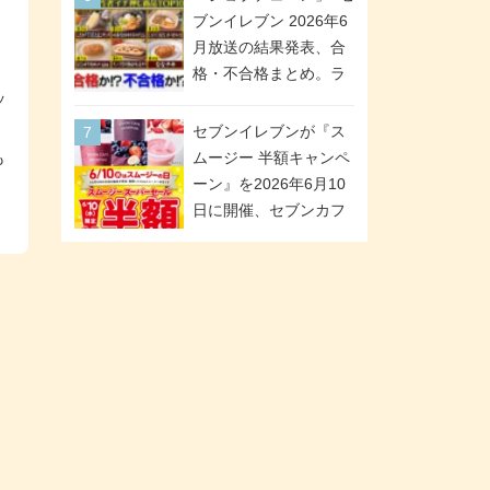
が全6種のクリアスタン
「ツインギフト」が登
ブンイレブン 2026年6
ドになって登場!
場
月放送の結果発表、合
格・不合格まとめ。ラ
ッ
ンキング1位は満場一致
合格「金のハンバー
。
セブンイレブンが『ス
グ」。満場一致合格数
も
ムージー 半額キャンペ
は6商品、合格数は2商
ーン』を2026年6月10
品。TVerでの見逃し配
日に開催、セブンカフ
信もあり
ェ スムージーがスーパ
ーセールでお得に!