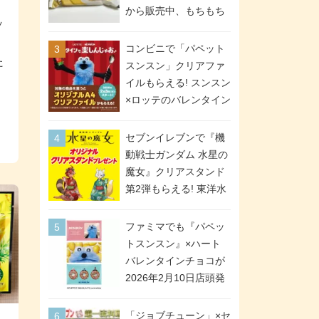
間限定で実施。ななチ
から販売中、もちもち
ッ
キが税抜き116円、ア
食感のクレープ生地＆
メリカンドッグが税抜
シュガー＆バターをレ
コンビニで「パペット
き69円!
た
ンジアップで手軽に楽
スンスン」クリアファ
しめる冷凍食品。2個入
イルもらえる! スンスン
り
×ロッテのバレンタイン
フェアが2026年2月3日
スタート。セブン、フ
セブンイレブンで『機
ァミマ、ローソンの3社
動戦士ガンダム 水星の
で異なるデザイン＆対
魔女』クリアスタンド
象商品
第2弾もらえる! 東洋水
産カップ麺購入キャン
ペーンが2026年5月26
ファミマでも『パペッ
日スタート。浴衣＆た
トスンスン』×ハート
ぬき・キツネ姿のスレ
バレンタインチョコが
ッタ / ミオリネ / グエ
2026年2月10日店頭発
ル / エラン(強化人士4
売、「ファイルケース
号・5号) / シャディク
チョコ」「チョコ缶」
「ジョブチューン」×セ