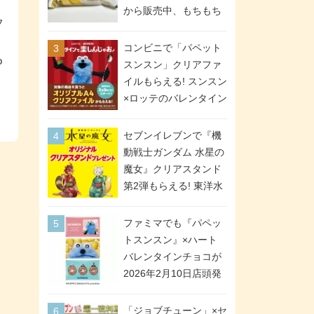
間限定で実施。ななチ
から販売中、もちもち
フ
キが税抜き116円、ア
食感のクレープ生地＆
メリカンドッグが税抜
」
シュガー＆バターをレ
コンビニで「パペット
き69円!
o
ンジアップで手軽に楽
スンスン」クリアファ
しめる冷凍食品。2個入
イルもらえる! スンスン
り
×ロッテのバレンタイン
フェアが2026年2月3日
スタート。セブン、フ
セブンイレブンで『機
ァミマ、ローソンの3社
動戦士ガンダム 水星の
で異なるデザイン＆対
魔女』クリアスタンド
象商品
第2弾もらえる! 東洋水
産カップ麺購入キャン
ペーンが2026年5月26
ファミマでも『パペッ
日スタート。浴衣＆た
トスンスン』×ハート
ぬき・キツネ姿のスレ
バレンタインチョコが
ッタ / ミオリネ / グエ
2026年2月10日店頭発
ル / エラン(強化人士4
売、「ファイルケース
号・5号) / シャディク
チョコ」「チョコ缶」
「ジョブチューン」×セ