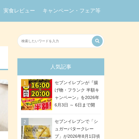
実食レビュー
キャンペーン・フェア等
人気記事
セブンイレブンが『揚
げ物・フランク 半額キ
ャンペーン』を2026年
6月3日 ～ 6日まで開
催、ななチキや揚げ鶏
などが「揚げ物スーパ
セブンイレブンで「シ
ーセール」でお得に! 各
ュガーバタークレー
日16:00 ～ 20:00の4時
プ」が2026年8月1日頃