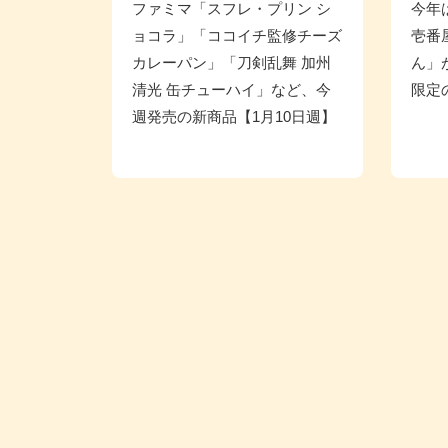
ファミマ「スフレ・プリン シ
今年
ョコラ」「ココイチ監修チーズ
壱番
カレーパン」「刀剣乱舞 加州
ん」
清光 缶チューハイ」など、今
限定
週発売の新商品【1月10日週】