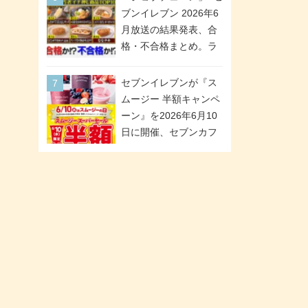
が全6種のクリアスタン
「ツインギフト」が登
ブンイレブン 2026年6
ドになって登場!
場
月放送の結果発表、合
格・不合格まとめ。ラ
ンキング1位は満場一致
合格「金のハンバー
セブンイレブンが『ス
グ」。満場一致合格数
ムージー 半額キャンペ
は6商品、合格数は2商
ーン』を2026年6月10
品。TVerでの見逃し配
日に開催、セブンカフ
信もあり
ェ スムージーがスーパ
ーセールでお得に!