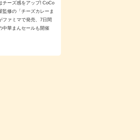
はチーズ感をアップ! CoCo
屋監修の「チーズカレーま
がファミマで発売、7日間
の中華まんセールも開催