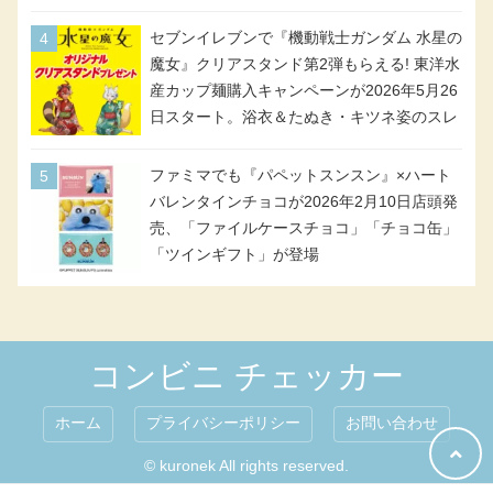
イン＆対象商品
セブンイレブンで『機動戦士ガンダム 水星の
魔女』クリアスタンド第2弾もらえる! 東洋水
産カップ麺購入キャンペーンが2026年5月26
日スタート。浴衣＆たぬき・キツネ姿のスレ
ッタ / ミオリネ / グエル / エラン(強化人士4
号・5号) / シャディクが全6種のクリアスタ
ファミマでも『パペットスンスン』×ハート
ンドになって登場!
バレンタインチョコが2026年2月10日店頭発
売、「ファイルケースチョコ」「チョコ缶」
「ツインギフト」が登場
コンビニ チェッカー
ホーム
プライバシーポリシー
お問い合わせ
© kuronek All rights reserved.