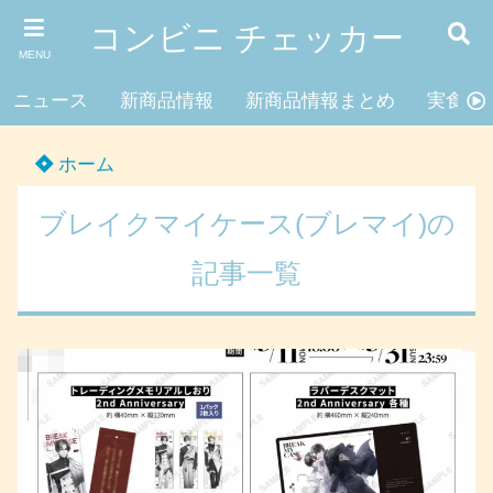
コンビニ チェッカー
MENU
ニュース
新商品情報
新商品情報まとめ
実食レ
ホーム
ブレイクマイケース(ブレマイ)の
記事一覧