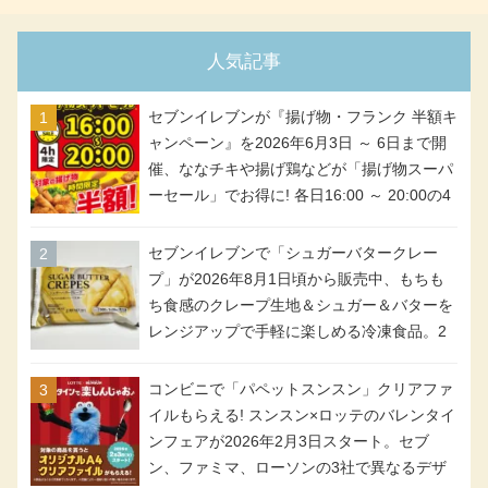
人気記事
セブンイレブンが『揚げ物・フランク 半額キ
ャンペーン』を2026年6月3日 ～ 6日まで開
催、ななチキや揚げ鶏などが「揚げ物スーパ
ーセール」でお得に! 各日16:00 ～ 20:00の4
時間限定で実施。ななチキが税抜き116円、
アメリカンドッグが税抜き69円!
セブンイレブンで「シュガーバタークレー
プ」が2026年8月1日頃から販売中、もちも
ち食感のクレープ生地＆シュガー＆バターを
レンジアップで手軽に楽しめる冷凍食品。2
個入り
コンビニで「パペットスンスン」クリアファ
イルもらえる! スンスン×ロッテのバレンタイ
ンフェアが2026年2月3日スタート。セブ
ン、ファミマ、ローソンの3社で異なるデザ