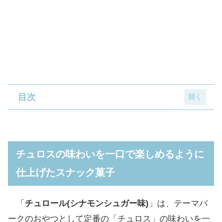
目次
チュロスの味わいを一口で楽しめるように仕
上げたスナック菓子
チュロスの味わいを一口で楽しめるように
チュロス風の帽子を被ったシナモンがキュー
仕上げたスナック菓子
ト!
思いのほか硬めなサクサク食感、でも味わい
「
チュロール(シナモンシュガー味)
」は、テーマパ
はチュロスっぽい
ークのおやつとして定番の「チュロス」の味わいを一