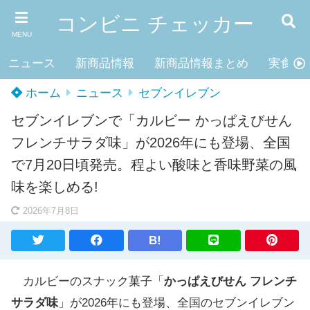
コンビニ チェッカー
MENU
ニュース
新商品情報
新商品情報まとめ
実食レ
ホーム
ニュース
セブンイレブン
セブンイレブンで「カルビー かっぱえびせん
フレンチサラダ味」が2026年にも登場、全国
で7月20日頃発売。程よい酸味と香味野菜の風
味を楽しめる!
2026年7月8日
B!
カルビーのスナック菓子「
かっぱえびせん フレンチ
サラダ味
」が2026年にも登場、全国のセブンイレブン